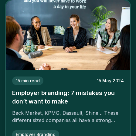
15
min read
15 May 2024
Employer branding: 7 mistakes you
don’t want to make
Back Market, KPMG, Dassault, Shine… These
different sized companies all have a strong
employer brand that ensures their
attractiveness and loyalty and makes their
Employer Branding