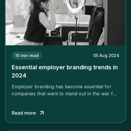
10
min read
05 Aug 2024
Essential employer branding trends in
2024
Employer branding has become essential for
companies that want to stand out in the war for
talent. In 2024, your employer brand should be
authentic, embrace diversity and be flexible to
Read more
attract the best profiles.