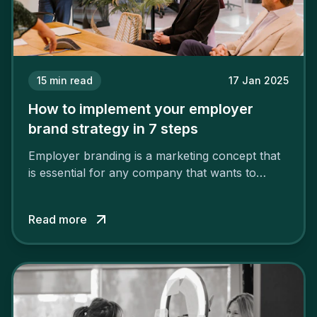
15
min read
17 Jan 2025
How to implement your employer
brand strategy in 7 steps
Employer branding is a marketing concept that
is essential for any company that wants to
support its attractiveness and promote loyalty
among its talent. While the reasons to build a
Read more
solid and positive employer brand are clear, you
cannot simply wave a magic wand for it to be
successful. It requires a series of actions.