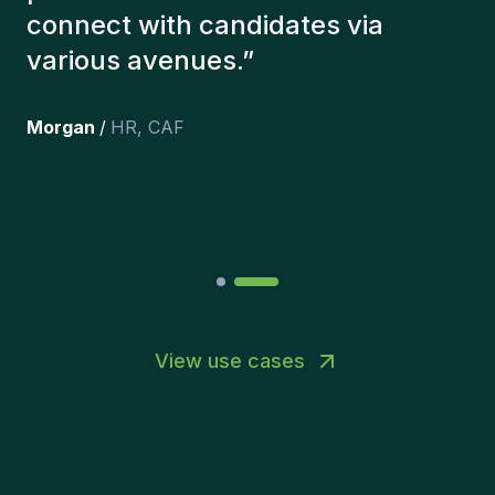
people we've recruited are still
here, and personally I'm very
happy with the new additions to
the team.
”
Joakin
/
Deputy-AMLCO
,
PPS
View use cases