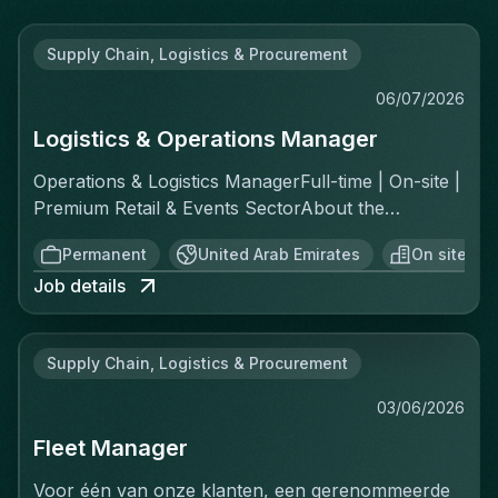
Supply Chain, Logistics & Procurement
06/07/2026
Logistics & Operations Manager
Operations & Logistics ManagerFull-time | On-site |
Premium Retail & Events SectorAbout the
RoleYou'll own the complete logistics chain for a
Permanent
United Arab Emirates
On site
fast-moving, asset-light operation across two
Job details
distinct channels: ecommerce fulfillment and
offline private events. This is a greenfield
opportunity—there's no existing playbook, which
Supply Chain, Logistics & Procurement
means you'll build the standard operating
procedures, implement controls, and create the
03/06/2026
reporting structure from scratch. You report
Fleet Manager
directly to the Chief Operating Officer and will be
the operational backbone of everything that
Voor één van onze klanten, een gerenommeerde