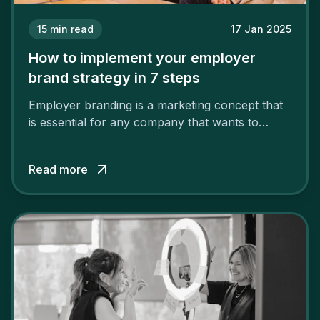
15
min read
17 Jan 2025
How to implement your employer
brand strategy in 7 steps
Employer branding is a marketing concept that
is essential for any company that wants to
support its attractiveness and promote loyalty
among its talent. While the reasons to build a
Read more
solid and positive employer brand are clear, you
cannot simply wave a magic wand for it to be
successful. It requires a series of actions.