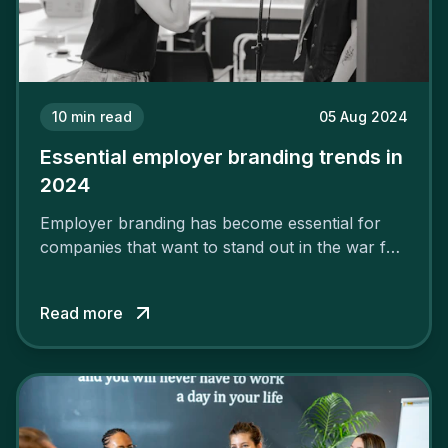
10
min read
05 Aug 2024
Essential employer branding trends in
2024
Employer branding has become essential for
companies that want to stand out in the war for
talent. In 2024, your employer brand should be
authentic, embrace diversity and be flexible to
Read more
attract the best profiles.