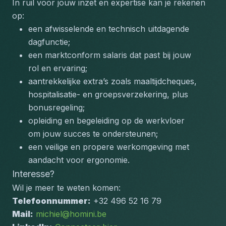
In ruil voor jouw inzet en expertise kan je rekenen 
op:
een afwisselende en technisch uitdagende 
dagfunctie;
een marktconform salaris dat past bij jouw 
rol en ervaring;
aantrekkelijke extra’s zoals maaltijdcheques, 
hospitalisatie- en groepsverzekering, plus 
bonusregeling;
opleiding en begeleiding op de werkvloer 
om jouw succes te ondersteunen;
een veilige en propere werkomgeving met 
aandacht voor ergonomie.
Interesse?
Wil je meer te weten komen:
Telefoonnummer:
 +32 496 52 16 79
Mail:
michiel@homini.be