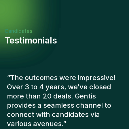
capacité à gérer plusieurs projets
simultanémentEngagement envers la sécurité, la
qualité et la conformité réglementaireAdaptabilité
et ouverture aux évolutions technologiquesImpact
du Rôle et Indicateurs de SuccèsCe poste offre
Candidates
l'opportunité de contribuer directement à des
Testimonials
projets d'infrastructure majeurs tout en optimisant
les processus industriels. Le succès se mesure par
l'amélioration continue des performances
techniques, la réduction des coûts d'exploitation et
le maintien d'un excellent bilan de sécurité.
“
The Gentis consultants have
always taken a number of factors
into account in order to present us
with the right candidates. The
people we've recruited are still
here, and personally I'm very