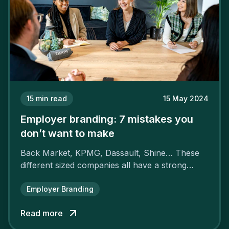
15
min read
15 May 2024
Employer branding: 7 mistakes you
don’t want to make
Back Market, KPMG, Dassault, Shine… These
different sized companies all have a strong
employer brand that ensures their
attractiveness and loyalty and makes their
Employer Branding
competitors pale by comparison.
Read more