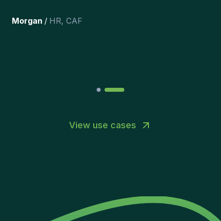
happy with the new additions to
the team.
”
Joakin
/
Deputy-AMLCO
,
PPS
View use cases