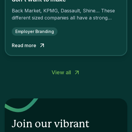
Back Market, KPMG, Dassault, Shine… These
different sized companies all have a strong
employer brand that ensures their
attractiveness and loyalty and makes their
Employer Branding
competitors pale by comparison.
Read more
View all
Join our vibrant