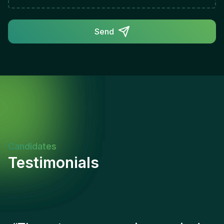
finance experience within large, international or
complex organisations, including senior financial
operations and leadership roles. Exposure to
Send
corporate governance, financial control, audit,
and contract management. Experience managing
support functions such as Procurement and IT in
complex environments.Other RequirementsFluent
in English. UAE National.
Candidates
Testimonials