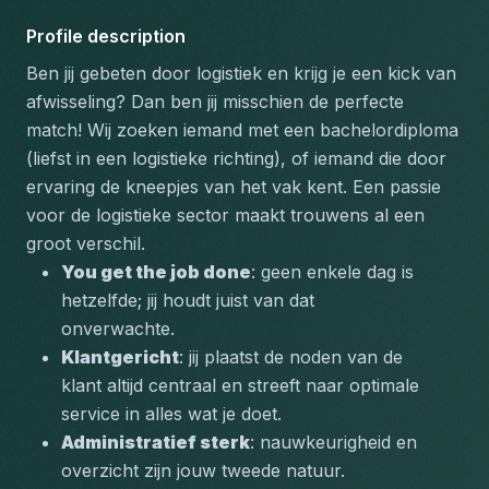
Profile description
Ben jij gebeten door logistiek en krijg je een kick van 
afwisseling? Dan ben jij misschien de perfecte 
match! Wij zoeken iemand met een bachelordiploma 
(liefst in een logistieke richting), of iemand die door 
ervaring de kneepjes van het vak kent. Een passie 
voor de logistieke sector maakt trouwens al een 
groot verschil.
You get the job done
: geen enkele dag is 
hetzelfde; jij houdt juist van dat 
onverwachte.
Klantgericht
: jij plaatst de noden van de 
klant altijd centraal en streeft naar optimale 
service in alles wat je doet.
Administratief sterk
: nauwkeurigheid en 
overzicht zijn jouw tweede natuur.