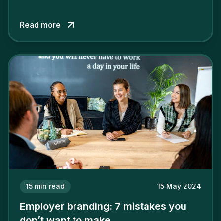
talent. In 2024, your employer brand should be
authentic, embrace diversity and be flexible to
Read more
attract the best profiles.
15
min read
15 May 2024
Employer branding: 7 mistakes you
don’t want to make