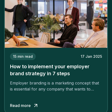
15
min read
17 Jan 2025
How to implement your employer
brand strategy in 7 steps
Employer branding is a marketing concept that
is essential for any company that wants to
support its attractiveness and promote loyalty
among its talent. While the reasons to build a
Read more
solid and positive employer brand are clear, you