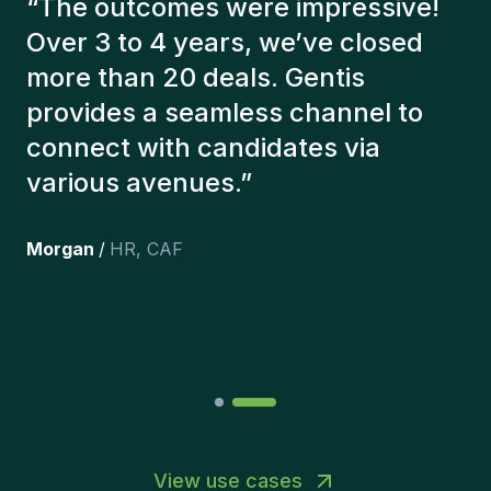
“
The Gentis consultants have
always taken a number of factors
into account in order to present us
with the right candidates. The
people we've recruited are still
here, and personally I'm very
happy with the new additions to
the team.
”
Joakin
/
Deputy-AMLCO
,
PPS
View use cases