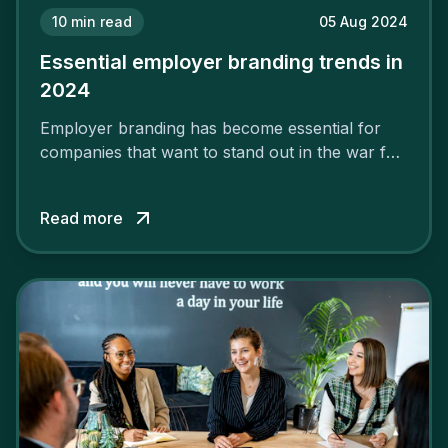
10
min read
05 Aug 2024
Essential employer branding trends in
2024
Employer branding has become essential for
companies that want to stand out in the war for
talent. In 2024, your employer brand should be
authentic, embrace diversity and be flexible to
Read more
attract the best profiles.