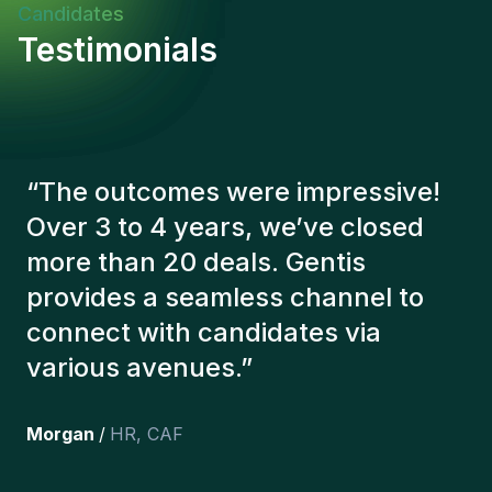
Candidates
Testimonials
“
The Gentis consultants have
always taken a number of factors
into account in order to present us
with the right candidates. The
people we've recruited are still
here, and personally I'm very
happy with the new additions to
the team.
”