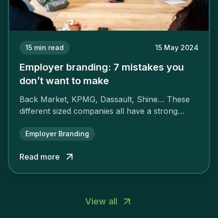
15
min read
15 May 2024
Employer branding: 7 mistakes you
don’t want to make
Back Market, KPMG, Dassault, Shine… These
different sized companies all have a strong
employer brand that ensures their
attractiveness and loyalty and makes their
Employer Branding
competitors pale by comparison.
Read more
View all