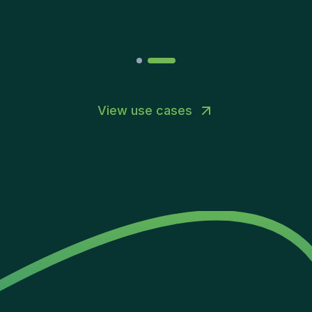
Joakin
/
Deputy-AMLCO
,
PPS
View use cases