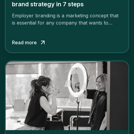
brand strategy in 7 steps
Employer branding is a marketing concept that
is essential for any company that wants to
support its attractiveness and promote loyalty
among its talent. While the reasons to build a
Read more
solid and positive employer brand are clear, you
cannot simply wave a magic wand for it to be
successful. It requires a series of actions.