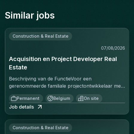
Similar jobs
Construction & Real Estate
07/08/2026
Acquisition en Project Developer Real
Estate
Beschrijving van de FunctieVoor een
gerenommeerde familiale projectontwikkelaar met
een sterke positie op de Belgische vastgoedmarkt,
Permanent
Belgium
On site
zoekt een ervaren Projectontwikkelaar die
Job details
onmiddellijk impact kan maken. In deze rol ben je
verantwoordelijk voor het identificeren, acquisitie
en ontwikkeling van vastgoedprojecten in
Construction & Real Estate
verschillende segmenten: residentieel, kantoren,