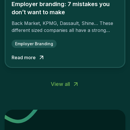
Employer branding: 7 mistakes you
don’t want to make
Back Market, KPMG, Dassault, Shine… These
different sized companies all have a strong
employer brand that ensures their
attractiveness and loyalty and makes their
Employer Branding
competitors pale by comparison.
Read more
View all