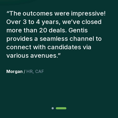
“
The Gentis consultants have
always taken a number of factors
into account in order to present us
with the right candidates. The
people we've recruited are still
here, and personally I'm very
happy with the new additions to
the team.
”
Joakin
/
Deputy-AMLCO
,
PPS