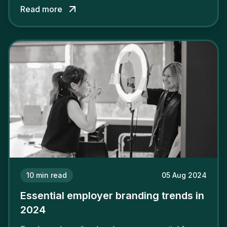
among its talent. While the reasons to build a
Read more
solid and positive employer brand are clear, you
cannot simply wave a magic wand for it to be
successful. It requires a series of actions.
10
min read
05 Aug 2024
Essential employer branding trends in
2024