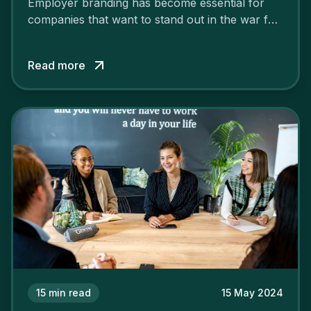
Employer branding has become essential for
companies that want to stand out in the war for
talent. In 2024, your employer brand should be
authentic, embrace diversity and be flexible to
Read more
attract the best profiles.
15
min read
15 May 2024