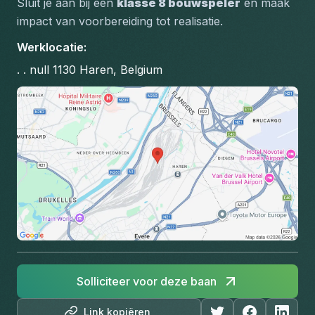
Sluit je aan bij een 
klasse 8 bouwspeler
 en maak 
impact van voorbereiding tot realisatie.
Werklocatie
:
. . null 1130 Haren, Belgium
Solliciteer voor deze baan
Link kopiëren