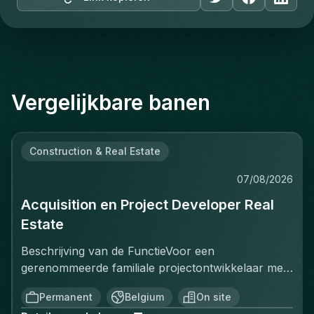
Vergelijkbare banen
Construction & Real Estate
07/08/2026
Acquisition en Project Developer Real
Estate
Beschrijving van de FunctieVoor een
gerenommeerde familiale projectontwikkelaar met
een sterke positie op de Belgische vastgoedmarkt,
Permanent
Belgium
On site
zoekt een ervaren Projectontwikkelaar die