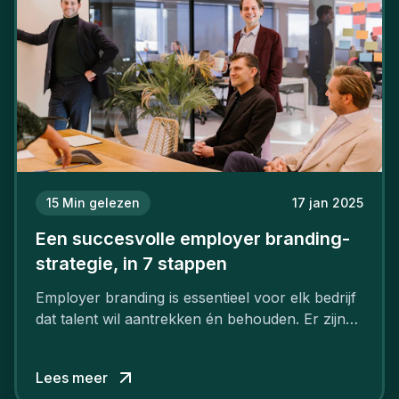
15
Min gelezen
17 jan 2025
Een succesvolle employer branding-
strategie, in 7 stappen
Employer branding is essentieel voor elk bedrijf
dat talent wil aantrekken én behouden. Er zijn
tal van goede redenen om een sterk merk als
werkgever uit te bouwen. Maar zoiets doe je
Lees meer
niet van vandaag op morgen. Hoe pak je dat