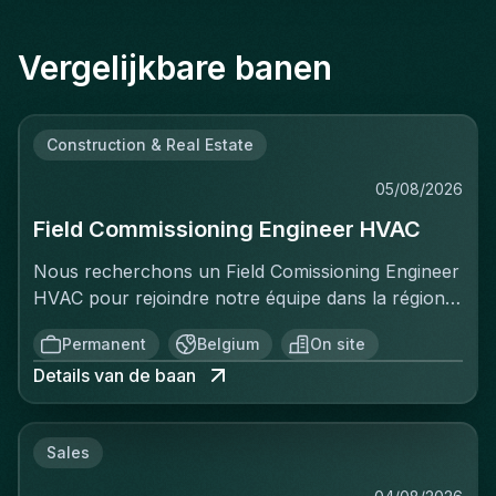
Vergelijkbare banen
Construction & Real Estate
05/08/2026
Field Commissioning Engineer HVAC
Nous recherchons un Field Comissioning Engineer
HVAC pour rejoindre notre équipe dans la région
de Bruxelles. Dans ce rôle, vous fournirez une
Permanent
Belgium
On site
assistance technique sur site lors de la mise en
Details van de baan
service et du démarrage des installations HVAC
pour nos clients. Vous serez responsable de
garantir que les systèmes de ventilation et
Sales
climatisation sont correctement installés,
configurés et testés conformément aux