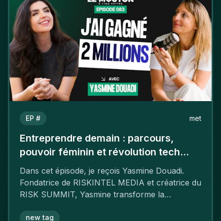
EP #
met
Entreprendre demain : parcours,
pouvoir féminin et révolution tech
avec Yasmine Douadi
Dans cet épisode, je reçois Yasmine Douadi.
Fondatrice de RISKINTEL MEDIA et créatrice du
RISK SUMMIT, Yasmine transforme la
cybersécurité en sujet accessible et
passionnant.
new tag