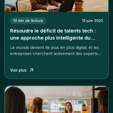
10
min de lecture
15 juin 2025
Résoudre le déficit de talents tech :
une approche plus intelligente du
recrutement IT & digital
Le monde devient de plus en plus digital, et les
entreprises cherchent activement des experts
capables de maintenir et faire évoluer leurs
technologies. Pourtant, de nombreux secteurs
Voir plus
et régions souffrent d’une pénurie importante
de talents tech.