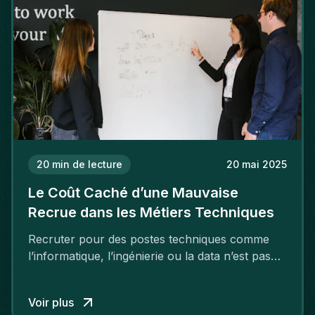
20
min de lecture
20 mai 2025
Le Coût Caché d’une Mauvaise
Recrue dans les Métiers Techniques
Recruter pour des postes techniques comme
l’informatique, l’ingénierie ou la data n’est pas
une tâche facile. Ces métiers demandent des
compétences spécifiques et de l’expérience.
Voir plus
Une mauvaise embauche peut coûter bien plus