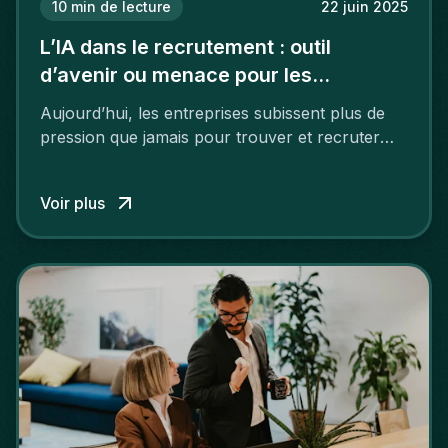
10
min de lecture
22 juin 2025
L’IA dans le recrutement : outil
d’avenir ou menace pour les
recruteurs ?
Aujourd’hui, les entreprises subissent plus de
pression que jamais pour trouver et recruter
rapidement les bons profils. Dans un contexte
de pénurie de talents dans les domaines de l’IT,
Voir plus
de l’ingénierie, de la finance et du marketing
digital, de nombreuses entreprises se tournent
vers l’intelligence artificielle (IA) pour optimiser
leurs recrutements.