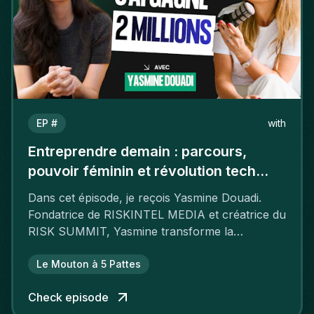
EP #
with
Entreprendre demain : parcours,
pouvoir féminin et révolution tech
avec Yasmine Douadi
Dans cet épisode, je reçois Yasmine Douadi.
Fondatrice de RISKINTEL MEDIA et créatrice du
RISK SUMMIT, Yasmine transforme la
cybersécurité en sujet accessible et
passionnant.
Le Mouton à 5 Pattes
Check episode