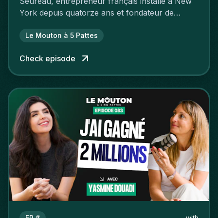
Seureau, entrepreneur français installé à New
York depuis quatorze ans et fondateur de
GenHax.
Le Mouton à 5 Pattes
Check episode
EP #
with