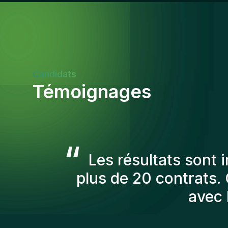
Candidats
Témoignages
“
Les consultants Gen
afin de nous prés
recruté sont toujo
personnes