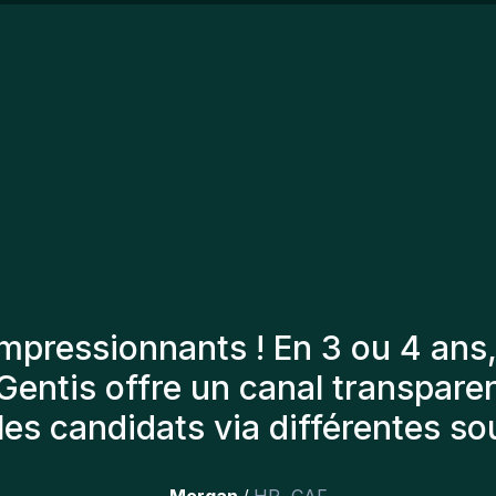
pa
au
de
co
cr
sa
l'
tis ont toujours tenu compte d
enter les bons candidats. Les pe
urs là et personnellement,je su
 qu’on a récemment inclus dans