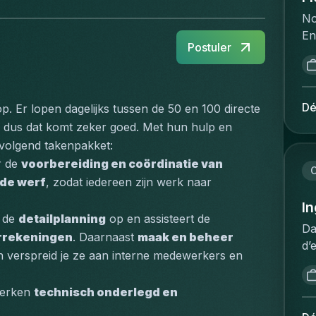
No
En
Postuler
la
fo
de
in
Dé
. Er lopen dagelijks tussen de 50 en 100 directe 
re
 dus dat komt zeker goed. Met hun hulp en 
ve
n volgend takenpakket:
in
 de 
voorbereiding en coördinatie van 
sp
C
 de werf
, zodat iedereen zijn werk naar 
tr
le
In
 de 
detailplanning
 op en assisteert de 
sy
Da
rrekeningen
. Daarnaast 
maak en beheer 
to
d’
ex
n verspreid je ze aan interne medewerkers en 
co
co
le
de
werken 
technisch onderlegd en 
pr
da
:D