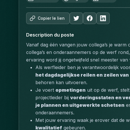
Copier le lien
Description du poste
Vanaf dag één vangen jouw collega’s je warm op
collega’s en onderaannemers op de werf rond,
ervaring word jij ongetwijfeld snel meester va
Als werfleider ben je verantwoordelijk voor
het dagdagelijkse reilen en zeilen van
behoren kan uitvoeren.
Je voert 
opmetingen
 uit op de werf, stelt
projectleider bij 
vorderingsstaten en ve
je plannen en uitgewerkte schetsen
 e
onderaannemers.
Met jouw ervaring waak je erover dat de 
kwalitatief
 gebeuren.