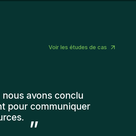
r la qualité de vos relations clients, le volume
 confort du personnel médical et à la
 ventes conclues et votre contribution à la
nformité réglementaire de l'établissement de
oissance du portefeuille immobilier de
nté.
entreprise.
Voir les études de cas
e plusieurs éléments
rsonnes que l'on a
is très content des
 l’équipe.