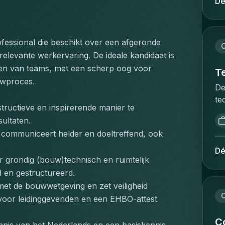
Dé
pr
co
se
fa
HV
li
sp
fessional die beschikt over een afgeronde 
au
C
sé
levante werkervaring. De ideale kandidaat is 
qu
la
len van teams, met een scherp oog voor 
bo
T
de
ouwproces.
in
De
ve
av
te
dy
et
ructieve en inspirerende manier te 
no
me
pa
sultaten.
re
co
pl
 communiceert helder en doeltreffend, ook 
de
d'
en
ve
ca
Dé
;P
en
r grondig (bouw)technisch en ruimtelijk 
pr
dé
co
 en gestructureerd.
ac
an
sy
et
et de bouwwetgeving en zet veiligheid 
co
en
C
dé
 voor leidinggevenden en een EHBO-attest 
dé
ét
fo
so
ét
C
fo