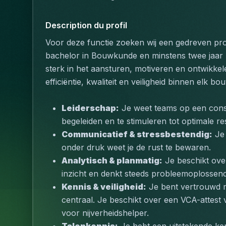
Description du profil
Voor deze functie zoeken wij een gedreven pro
bachelor in Bouwkunde en minstens twee jaar re
sterk in het aansturen, motiveren en ontwikke
efficiëntie, kwaliteit en veiligheid binnen elk b
Leiderschap:
 Je weet teams op een const
begeleiden en te stimuleren tot optimale re
Communicatief & stressbestendig:
 Je
onder druk weet je de rust te bewaren.
Analytisch & planmatig:
 Je beschikt ove
inzicht en denkt steeds probleemoplossend
Kennis & veiligheid:
 Je bent vertrouwd m
centraal. Je beschikt over een VCA-attest
voor nijverheidshelper.