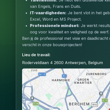
Talenkennis:
 Je hebt een uitstekende ke
van Engels, Frans en Duits.
IT-vaardigheden:
 Je bent vlot in het g
Excel, Word en MS Project.
Professionele mindset:
 Je werkt result
oog voor kwaliteit en veiligheid op de werf.
Ben jij de professional met visie en daadkracht
verschil in onze bouwprojecten!
Lieu de travail
:
Roderveldlaan 4 2600 Antwerpen, Belgium