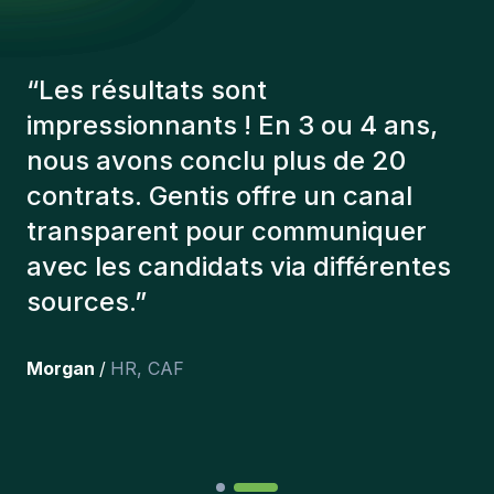
“
Les consultants Gentis ont
toujours tenu compte de plusieurs
éléments afin de nous présenter
les bons candidats. Les personnes
que l'on a recruté sont toujours là
et personnellement,je suis très
content des personnes qu’on a
récemment inclus dans l’équipe.
”
Joakin
/
Deputy-AMLCO
,
PPS