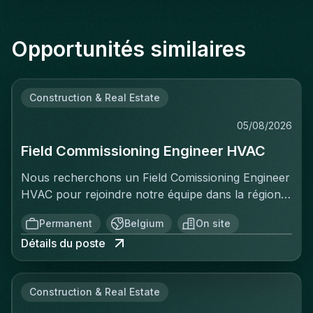
Opportunités similaires
Construction & Real Estate
05/08/2026
Field Commissioning Engineer HVAC
Nous recherchons un Field Comissioning Engineer
HVAC pour rejoindre notre équipe dans la région
de Bruxelles. Dans ce rôle, vous fournirez une
Permanent
Belgium
On site
assistance technique sur site lors de la mise en
Détails du poste
service et du démarrage des installations HVAC
pour nos clients. Vous serez responsable de
garantir que les systèmes de ventilation et
Construction & Real Estate
climatisation sont correctement installés,
configurés et testés conformément aux