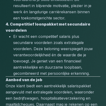
resulteert in blijvende motivatie, plezier in je 
werk én langdurige carrièrekansen binnen 
een toekomstgerichte sector.
4. Competitief loonpakket met secundaire 
voordelen
Er wacht een competitief salaris plus 
secundaire voordelen zoals extralegale 
voordelen. Deze beloning weerspiegelt jouw 
verantwoordelijkheid én de waarde die je 
toevoegt. Je geniet van een financieel 
aantrekkelijke en duurzame loopbaan, 
gecombineerd met persoonlijke erkenning.
Aanbod van de job
Onze klant biedt een aantrekkelijk salarispakket 
aangevuld met extralegale voordelen, waaronder 
een bedrijfswagen, hospitalisatieverzekering en 
maaltijdcheques. Daarnaast mag je rekenen op een 