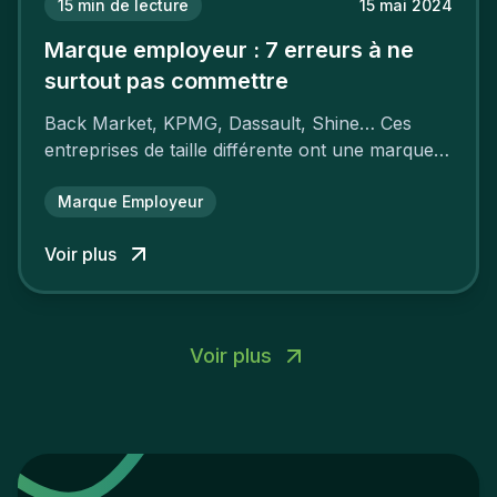
15
min de lecture
15 mai 2024
Marque employeur : 7 erreurs à ne
surtout pas commettre
Back Market, KPMG, Dassault, Shine… Ces
entreprises de taille différente ont une marque
employeur forte leur garantissant une
attractivité et une fidélisation à faire pâlir leurs
Marque Employeur
concurrents.
Voir plus
Voir plus