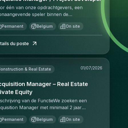
or één van onze opdrachtgevers, een
onaangevende speler binnen de
stgoedinvesteringsmarkt, zijn wij op zoek naar
Permanent
Belgium
On site
n Investment Manager.In deze rol ben je
rantwoordelijk voor het identificeren,
alyseren en realiseren van nieuwe
tails du poste
vesteringsopportuniteiten. Je beheert het
lledige acquisitieproces, van prospectie en
rste analyse tot de succesvolle afronding van
01/07/2026
 transactie. Daarnaast draag je bij aan de
onstruction & Real Estate
rdere uitbouw van de investeringsstrategie en
 groei van de vastgoedportefeuille.Deze functie
quisition Manager – Real Estate
 ideaal voor een ondernemende professional
ivate Equity
t sterke analytische vaardigheden, een
schrijving van de FunctieWe zoeken een
tgebreid netwerk binnen de vastgoedsector en
quisition Manager met minimaal 2 jaar
n passie voor investeringen.Jouw
levante ervaring in real estate private equity en
rantwoordelijkheden :Actief opsporen van
Permanent
Belgium
On site
ojectontwikkeling. In deze rol ben je
euwe investeringsopportuniteiten via je