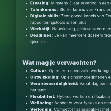
Ervaring:
 Minstens 3 jaar ervaring in een g
Talenkennis:
 Sterke kennis van Frans en
Digitale skills:
 Zeer goede kennis van Exce
rapporteringstools is een plus.
Werkstijl:
 Nauwkeurig, gestructureerd en 
Deadlines:
 Je kan meerdere dossiers tege
tijdsdruk.
Wat mag je verwachten?
Cultuur:
 Open en respectvolle werkomgev
Ontwikkeling:
 Opleidingsmogelijkheden e
Verantwoordelijkheid:
 Vanaf dag één i
het team.
Flexibiliteit:
 Hybride werken en flexibele
Wellbeing:
 Aandacht voor fysieke en men
Verloning:
 Competitief salarispakket met 