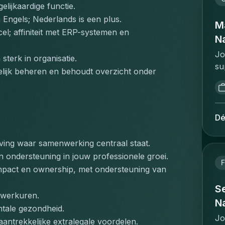
fi
elijkaardige functie.
ma
de
im
 Engels; Nederlands is een plus.
bi
pr
M
ac
l; affiniteit met ERP-systemen en 
in
me
Na
pa
de
ac
ge
Jo
ne
sterk in organisatie.
bu
pr
su
on
id
lijk beheren en behoudt overzicht onder 
bo
ov
va
CF
in
op
va
st
go
Th
fi
de
va
co
in
Dé
fi
ac
th
ju
de
ve
in
va
ing waar samenwerking centraal staat.
ex
(p
an
ha
co
n ondersteuning in jouw professionele groei.
pa
id
F
bu
ma
mpact en ownership, met ondersteuning van 
be
fi
in
an
FS
fr
Se
ge
co
 werkuren.
be
an
we
Na
re
tale gezondheid.
do
in
on
re
Jo
wa
aantrekkelijke extralegale voordelen.
su