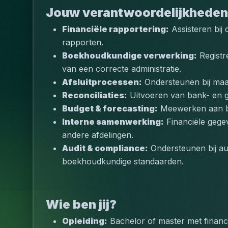
Jouw verantwoordelijkheden
Financiële rapportering:
 Assisteren bij
rapporten.
Boekhoudkundige verwerking:
 Registr
van een correcte administratie.
Afsluitprocessen:
 Ondersteunen bij maan
Reconciliaties:
 Uitvoeren van bank- en g
Budget & forecasting:
 Meewerken aan b
Interne samenwerking:
 Financiële geg
andere afdelingen.
Audit & compliance:
 Ondersteunen bij au
boekhoudkundige standaarden.
Wie ben jij?
Opleiding:
 Bachelor of master met financi