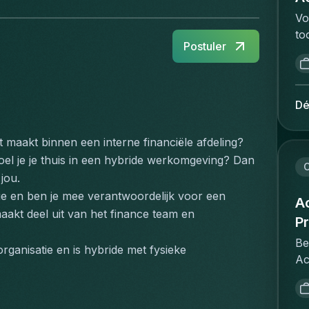
Vo
to
Postuler
va
ee
ve
an
Dé
in
vo
 maakt binnen een interne financiële afdeling? 
ee
el je je thuis in een hybride werkomgeving? Dan 
de
C
jou.
ve
ie en ben je mee verantwoordelijk voor een 
de
Ac
maakt deel uit van het finance team en 
is
Pr
me
Be
ui
rganisatie en is hybride met fysieke 
Ac
ee
re
ve
pr
ni