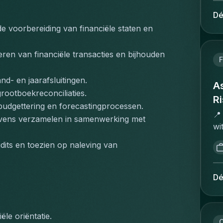
ve
pr
ev
Dé
re
in
 de voorbereiding van financiële staten en 
ma
we
te
ve
vl
eren van financiële transacties en bijhouden 
tr
F
bu
va
pr
d- en jaarafsluitingen.
in
As
in
rootboekreconciliaties.
pr
Ri
he
udgettering en forecastingprocessen.
vo
sa
📍
evens verzamelen in samenwerking met 
ve
ex
wi
ju
do
ex
om
dits en toezien op naleving van 
on
Ri
ma
ov
ex
Ve
en
pr
Dé
va
on
on
br
vo
en
he
de
ma
en
ële oriëntatie.
in
en