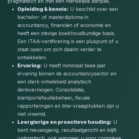
pragmatisch en met een menselijke aanpak.
Opleiding & kennis:
 U beschikt over een 
bachelor- of masterdiploma in 
accountancy, financiën of economie en 
heeft een stevige boekhoudkundige basis. 
Een ITAA-certificering is een pluspunt of u 
staat open om zich daarin verder te 
ontwikkelen.
Ervaring:
 U heeft minimaal twee jaar 
ervaring binnen de accountancysector en 
een sterk ontwikkeld analytisch 
denkvermogen. Consolidatie, 
klantportefeuillebeheer, fiscale 
rapporteringen en btw-vraagstukken zijn u 
niet vreemd.
Leergierige en proactieve houding:
 U 
bent nieuwsgierig, resultaatgericht en blijft 
optimistisch, ook wanneer u voor complexe 