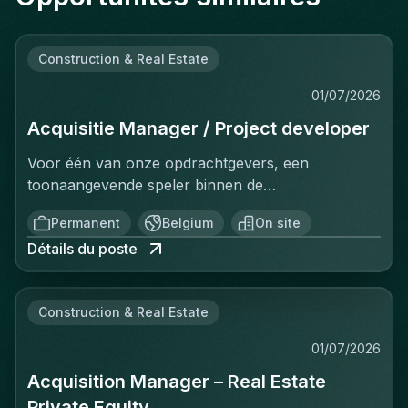
Construction & Real Estate
01/07/2026
Acquisitie Manager / Project developer
Voor één van onze opdrachtgevers, een
toonaangevende speler binnen de
vastgoedinvesteringsmarkt, zijn wij op zoek naar
Permanent
Belgium
On site
een Investment Manager.In deze rol ben je
Détails du poste
verantwoordelijk voor het identificeren, analyseren
en realiseren van nieuwe
investeringsopportuniteiten. Je beheert het
Construction & Real Estate
volledige acquisitieproces, van prospectie en
eerste analyse tot de succesvolle afronding van de
01/07/2026
transactie. Daarnaast draag je bij aan de verdere
Acquisition Manager – Real Estate
uitbouw van de investeringsstrategie en de groei
van de vastgoedportefeuille.Deze functie is ideaal
Private Equity