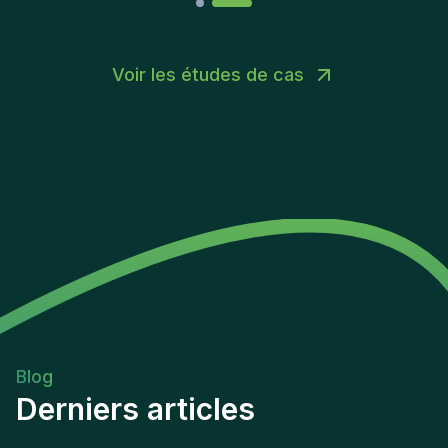
identified, managed, and mitigated. Success in this
position is measured by the quality of risk
assessments delivered, the effectiveness of
Voir les études de cas
remediation oversight, and the positive impact on
the organization's overall risk management
maturity.
Blog
Derniers articles