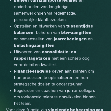
Beheer van klantportefeuilles
 en 
onderhouden van langdurige 
samenwerkingen via regelmatige, 
persoonlijke klantbezoeken.
Opstellen en bijwerken van 
tussentijdse 
balansen
, beheren van 
btw-aangiften
, 
en samenstellen van 
jaarrekeningen
 en 
belastingaangiften
.
Uitvoeren van 
consolidatie- en 
rapportagetaken
 met een scherp oog 
voor detail en kwaliteit.
Financieel advies
 geven aan klanten om 
hun processen te optimaliseren en hun 
strategische doelen te ondersteunen.
Begeleiden en coachen van junior collega’s 
om toekomstig talent te ontwikkelen binnen 
het team.
Voor deze functie zijn 
vloeiende beheersing van 