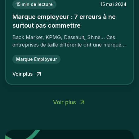
15
min de lecture
15 mai 2024
Marque employeur : 7 erreurs à ne
surtout pas commettre
Back Market, KPMG, Dassault, Shine… Ces
entreprises de taille différente ont une marque
employeur forte leur garantissant une
attractivité et une fidélisation à faire pâlir leurs
Marque Employeur
concurrents.
Voir plus
Voir plus