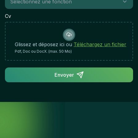
CompetenciesTechnicalStrong expertise in
financial management, reporting, budgeting, and
Cv
forecasting. Solid understanding of IFRS, tax
compliance, risk management, and cost control.
Experience with ERP systems, financial modelling,
and data analysis tools.BehaviouralStrategic
Glissez et déposez ici ou
Téléchargez un fichier
thinker with sound judgement and balanced
Pdf, Doc ou DocX. (max. 50 Mo)
decision-making. Clear communicator able to
translate complex financial matters for non-
financial stakeholders. Trusted, credible leader
Envoyer
with strong stakeholder management and
negotiation skills. High ethical standards and a
collaborative leadership style.Minimum
QualificationsBachelor’s degree in Finance,
Accounting, or a related field. Professional
certification (CPA, CMA, or equivalent) preferred.
Master’s degree desirable.Minimum 15 years of
finance experience within large, international or
complex organisations, including senior financial