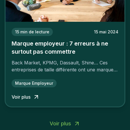
15
min de lecture
15 mai 2024
Marque employeur : 7 erreurs à ne
surtout pas commettre
Back Market, KPMG, Dassault, Shine… Ces
entreprises de taille différente ont une marque
employeur forte leur garantissant une
attractivité et une fidélisation à faire pâlir leurs
Marque Employeur
concurrents.
Voir plus
Voir plus