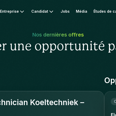
Entreprise
Candidat
Jobs
Média
Études de c
Nos dernières offres
r une opportunité p
Opp
chnician Koeltechniek –
C
F