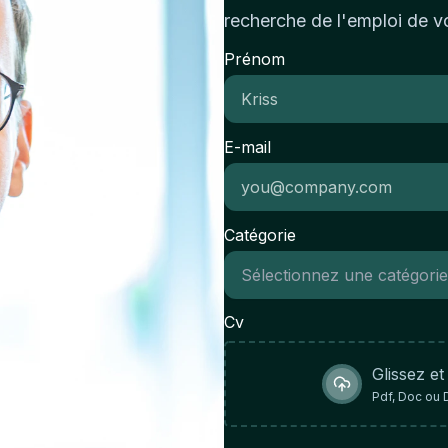
pa
recherche de l'emploi de v
au
de
co
Prénom
cr
sa
l'
E-mail
Catégorie
Cv
Glissez et
Pdf, Doc ou 