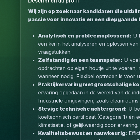
Description du profil
Wij zijn op zoek naar kandidaten die uitbl
passie voor innovatie en een diepgaande 
Analytisch en probleemoplossend:
 U 
een kei in het analyseren en oplossen van
vraagstukken.
Zelfstandig én een teamspeler:
 U voel
opdrachten op eigen houtje uit te voeren, 
wanneer nodig. Flexibel optreden is voor 
Praktijkervaring met grootschalige koe
ervaring opgedaan in de wereld van de indu
Industriële omgevingen, zoals cleanrooms 
Stevige technische achtergrond:
 U be
koeltechnisch certificaat (Categorie 1) én 
klimatisatie, of gelijkwaardig door ervaring.
Kwaliteitsbewust en nauwkeurig:
 Effi