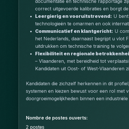
documentatie en technische rapportage zijn
correct uitgevoerde kalibraties en borgt de
Leergierig en vooruitstrevend:
 U bent
technologieën te omarmen en ook internatio
Communicatief en klantgericht:
 U comm
het Nederlands, daarnaast begrijpt u vlot 
uitdrukken om technische training te volge
Flexibiliteit en regionale betrokkenhe
– Vlaanderen, met bereidheid tot verplaat
Kandidaten uit Oost- of West-Vlaanderen z
Kandidaten die zichzelf herkennen in dit profiel
systemen en kiezen bewust voor een rol met ver
doorgroeimogelijkheden binnen een industriële 
Nombre de postes ouverts
:
2
postes