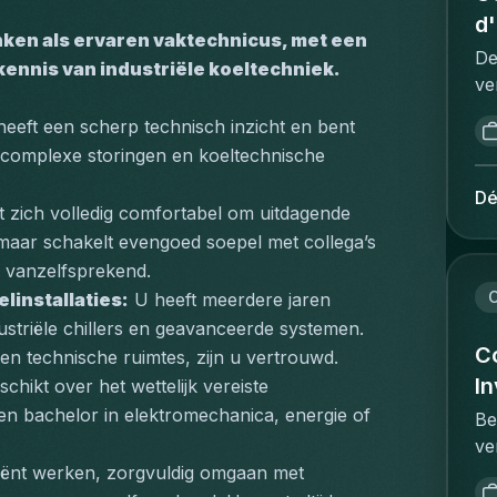
pr
ma
sy
d
pr
inken als ervaren vaktechnicus, met een 
po
ef
l’
De
co
kennis van industriële koeltechniek.
ré
va
ve
in
l'
co
im
ca
la
heeft een scherp technisch inzicht en bent 
l’
ch
pr
pr
 complexe storingen en koeltechnische 
éc
in
so
de
fi
du
Dé
ho
te
t zich volledig comfortabel om uitdagende 
fo
qu
en
ex
maar schakelt evengoed soepel met collega’s 
ex
pr
(c
en
et
po
u vanzelfsprekend.
co
co
co
pr
C
linstallaties:
 U heeft meerdere jaren 
pr
d'
co
d'
striële chillers en geavanceerde systemen. 
ré
pr
de
l'
C
en technische ruimtes, zijn u vertrouwd.
as
pr
tr
ad
I
schikt over het wettelijk vereiste 
et
Vo
su
vo
dy
een bachelor in elektromechanica, energie of 
ma
Be
;V
te
so
pl
ve
au
dé
in
do
aa
ciënt werken, zorgvuldig omgaan met 
êt
co
in