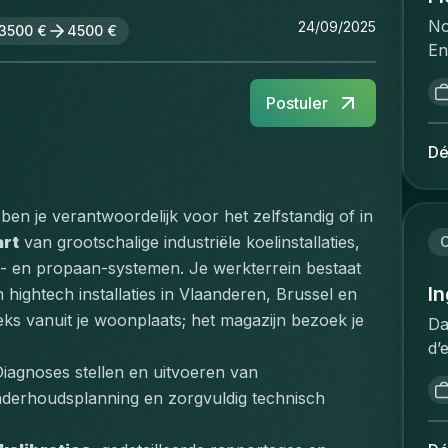
No
24/09/2025
3500 €
4500 €
En
la
fo
Postuler
de
in
Dé
re
ve
 ben je verantwoordelijk voor het zelfstandig of in 
in
sp
art
 van grootschalige industriële koelinstallaties, 
C
tr
- en propaan-systemen. Je werkterrein bestaat 
le
In
n hightech installaties in Vlaanderen, Brussel en 
sy
eks vanuit je woonplaats; het magazijn bezoek je 
Da
to
d’
ex
co
 Diagnoses stellen en uitvoeren van 
co
le
, service engineering, onderhoudsplanning en zorgvuldig technisch 
de
pr
da
:D