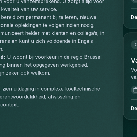
ex
Br
 voor u vanzelfsprekend. U zorgt altijd voor 
ré
:P
de
se
pu
 kwaliteit van uw service.
re
té
le
se
in
Dé
 bereid om permanent bij te leren, nieuwe 
re
de
re
te
va
nale opleidingen te volgen indien nodig.
de
op
pr
ve
vo
;
im
uniceert helder met klanten en collega’s, in 
l'
co
te
pr
Frans en kunt u zich voldoende in Engels 
au
éq
on
C
st
n.
po
ou
ee
de
id:
 U woont bij voorkeur in de regio Brussel 
co
te
vo
V
à 
sing binnen het opgegeven werkgebied. 
en
sé
vo
ma
Vo
l'
ijn zeker ook welkom.
l'
Ve
l'
va
de
te
op
ré
Co
en
sy
do
, zien uitdaging in complexe koeltechnische 
ex
de
sy
le
to
antwoordelijkheid, afwisseling en 
pe
in
de
co
aa
context.
de
in
Dé
au
:F
be
op
kl
le
pr
in
ré
ve
vo
ca
sa
ré
aa
l'
pr
on
re
vo