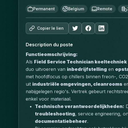
Permanent
Belgium
Remote
Copier le lien
Description du poste
Functieomschrijving:
Als 
Field Service Technician koeltechniek
duo uitvoeren van 
inbedrijfstelling
 en 
opst
met hoofdfocus op 
chillers
 binnen freon-, CO2
uit 
industriële omgevingen, cleanrooms
 e
nabijgelegen regio's. Vertrek gebeurt rechtstre
enkel voor materiaal.
Technische verantwoordelijkheden:
troubleshooting
documentatiebeheer
.