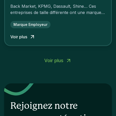
Back Market, KPMG, Dassault, Shine… Ces
entreprises de taille différente ont une marque
employeur forte leur garantissant une
attractivité et une fidélisation à faire pâlir leurs
Marque Employeur
concurrents.
Voir plus
Voir plus
Rejoignez notre