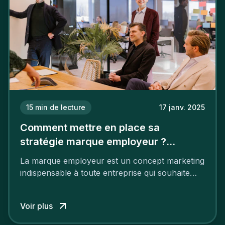
15
min de lecture
17 janv. 2025
Comment mettre en place sa
stratégie marque employeur ?
Découvrez les 7 étapes
La marque employeur est un concept marketing
indispensable à toute entreprise qui souhaite
soutenir son attractivité et fidéliser ses talents. Si
les raisons de construire une marque
Voir plus
employeur solide et positive sont évidentes, ce
travail, pour qu’il soit réussi, ne peut se faire en