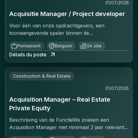
01/07/2026
Acquisitie Manager / Project developer
Voor één van onze opdrachtgevers, een
toonaangevende speler binnen de
vastgoedinvesteringsmarkt, zijn wij op zoek naar
Permanent
Belgium
On site
een Investment Manager.In deze rol ben je
Détails du poste
verantwoordelijk voor het identificeren, analyseren
en realiseren van nieuwe
investeringsopportuniteiten. Je beheert het
Construction & Real Estate
volledige acquisitieproces, van prospectie en
eerste analyse tot de succesvolle afronding van de
01/07/2026
transactie. Daarnaast draag je bij aan de verdere
Acquisition Manager – Real Estate
uitbouw van de investeringsstrategie en de groei
van de vastgoedportefeuille.Deze functie is ideaal
Private Equity
voor een ondernemende professional met sterke
Beschrijving van de FunctieWe zoeken een
analytische vaardigheden, een uitgebreid netwerk
Acquisition Manager met minimaal 2 jaar relevante
binnen de vastgoedsector en een passie voor
ervaring in real estate private equity en
investeringen.Jouw verantwoordelijkheden :Actief