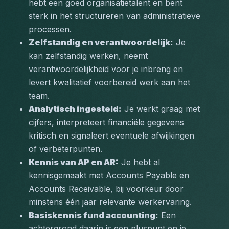
hebt een goed organisatietalent en bent 
sterk in het structureren van administratieve 
processen.
Zelfstandig en verantwoordelijk:
 Je 
kan zelfstandig werken, neemt 
verantwoordelijkheid voor je inbreng en 
levert kwalitatief voorbereid werk aan het 
team.
Analytisch ingesteld:
 Je werkt graag met 
cijfers, interpreteert financiële gegevens 
kritisch en signaleert eventuele afwijkingen 
of verbeterpunten.
Kennis van AP en AR:
 Je hebt al 
kennisgemaakt met Accounts Payable en 
Accounts Receivable, bij voorkeur door 
minstens één jaar relevante werkervaring.
Basiskennis fund accounting:
 Een 
achtergrond daarin is een pluspunt en je 