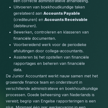
een correcte administratieve afhandeling.
Uitvoeren van boekhoudkundige taken 
gerelateerd aan 
Accounts Payable
(crediteuren) en 
Accounts Receivable
(debiteuren).
Bewerken, controleren en klasseren van 
financiële documenten.
Voorbereidend werk voor de periodieke 
afsluitingen door collega-accountants.
Assisteren bij het opstellen van financiële 
rapportages en beheren van financiële 
data.
De Junior Accountant werkt nauw samen met het 
groeiende finance team en ondersteunt in 
verschillende administratieve en boekhoudkundige 
processen
.
 Goede beheersing van Nederlands is 
vereist; begrip van Engelse rapporteringen is een 
plus. Minimaal één jaar werkervaring in een 