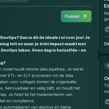
E
Be
Postuler
ge
me
va
Pr
DevOps? Dan is dit de ideale rol voor jou! Je 
ma
Dé
ing telt en waar je écht impact maakt met 
he
DevOps taken. Geen dag is hetzelfde – en 
va
re
ag?
st
S
 onderhoudt slimme data pipelines. Je werkt 
st
 met ETL- en ELT-processen om de data 
in
O
aken voor collega’s binnen de organisatie.
co
Th
s, betrouwbaar en veilig blijft, en houdt het 
br
ma
ap. Je helpt bij het implementeren van 
co
ac
en
eit en compliance.
op
pr
t automatiseren van deploys en kleine 