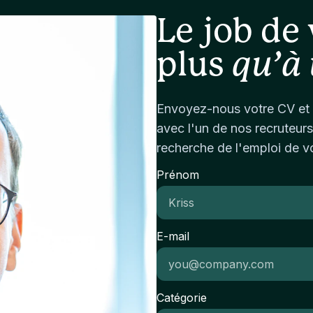
in
Le job de 
th
ac
plus
qu’à 
mi
an
ac
Envoyez-nous votre CV et 
co
avec l'un de nos recruteurs
ap
an
recherche de l'emploi de v
Su
Prénom
or
co
me
ef
E-mail
ta
st
Catégorie