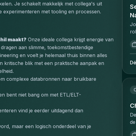
pr
kelen. Je schakelt makkelijk met collega's uit 
de
Se
on
sa
te experimenteren met tooling en processen.
is
on
Na
pr
me
ui
pr
Jo
ui
on
te
ro
ee
va
co
as
chil maakt?
 Onze ideale collega krijgt energie van 
ve
st
co
an
e dragen aan slimme, toekomstbestendige 
ni
sa
"w
go
eering en voelt je helemaal thuis binnen alles 
pr
go
de
po
Dé
 kritische blik met een praktische aanpak en 
re
Ex
im
ca
ma
elheid.
va
op
em
te
 om complexe databronnen naar bruikbare 
va
po
ma
vl
re
co
in
C
bu
st
 en bent niet bang om met ETL/ELT-
be
pr
pr
in
fo
in
Ch
in
pl
nteren vind je eerder uitdagend dan 
co
en
he
De
me
nu
ca
sa
de
ov
cl
so
ord, maar een logisch onderdeel van je 
ex
in
pr
an
da