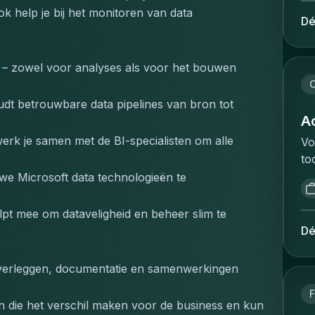
re
Ve
k help je bij het monitoren van data 
ca
Dé
va
a 
we
an
an
wh
k – zowel voor analyses als voor het bouwen 
sa
on
C
ma
ha
dt betrouwbare data pipelines van bron tot 
vo
ex
Ac
co
di
erk je samen met de BI-specialisten om alle 
Vo
bu
He
to
ar
sc
va
we Microsoft data technologieën te 
ge
Pe
ee
on
co
ve
in
lpt mee om dataveligheid en beheer slim te 
ma
an
be
Dé
ta
in
ma
an
vo
zo
 overleggen, documentatie en samenwerkingen 
ac
ee
mi
pe
de
F
va
Ca
n die het verschil maken voor de business en kun 
ve
st