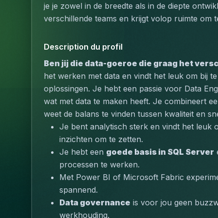
je je zowel in de breedte als in de diepte ontwik
verschillende teams en krijgt volop ruimte om 
Description du profil
Ben jij die data-goeroe die graag het vers
het werken met data en vindt het leuk om bij t
oplossingen. Je hebt een passie voor Data Engin
wat met data te maken heeft. Je combineert een
weet de balans te vinden tussen kwaliteit en sn
Je bent analytisch sterk
 en vindt het leuk
inzichten om te zetten.
Je hebt een 
goede basis in SQL Server
processen te werken.
Met Power BI of Microsoft Fabric experime
spannend.
Data governance
 is voor jou geen buzzw
werkhouding.