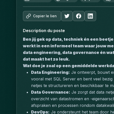
Copier le lien
Description du poste
Ben jij gek op data, techniek én een beetje 
werkt in een informeel team waar jouw men
data engineering, data governance én wat 
dat maakt het zo leuk.
Wat doe je zoal op een gemiddelde werkd
Data Engineering:
 Je ontwerpt, bouwt en
vooral met SQL Server en bent veel bezig
netjes te structureren en beschikbaar te m
Data Governance:
 Je zorgt dat data netje
overzicht van datastromen en -eigenaarsch
afspraken en processen rondom datakwalit
DevOps:
 Je ondersteunt het team door he