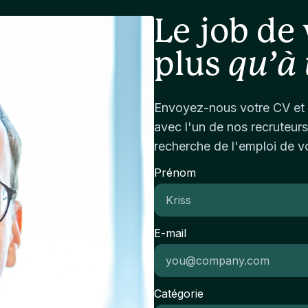
bo
st
ma
in
Le job de 
pr
Ap
Ca
re
ca
au
plus
qu’à 
co
de
tr
en
me
PM
in
co
Envoyez-nous votre CV et 
th
in
avec l'un de nos recruteurs
ac
un
mi
recherche de l'emploi de v
qu
an
pr
Prénom
ac
et
co
pr
ap
pe
an
ma
E-mail
Su
ex
or
su
co
an
me
Catégorie
Wi