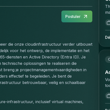
Th
ma
Postuler
ac
op
re
ca
Dé
a 
eer die onze cloudinfrastructuur verder uitbouwt 
an
delijk voor het ontwerp, de implementatie en het 
wh
-diensten en Active Directory (Entra ID). Je 
on
C
echnische oplossingen te realiseren die 
ha
ast breng je projectmanagementvaardigheden in 
ex
Ac
ers effectief te begeleiden. Je bent de 
di
Vo
frastructuur betrouwbaar, veilig en schaalbaar 
He
to
sc
va
Pe
ee
co
-infrastructuur, inclusief virtual machines, 
ve
ma
an