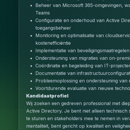
Beheer van Microsoft 365-omgevingen, wa
Teams
Configuratie en onderhoud van Active Direct
toegangsbeheer
Monitoring en optimalisatie van cloudservi
kostenefficiëntie
Implementatie van beveiligingsmaatregelen
Ondersteuning van migraties van on-prem
Coördinatie en begeleiding van IT-projecte
Documentatie van infrastructuurconfigura
Probleemoplossing en ondersteuning van 
Voortdurende evaluatie van nieuwe technol
Kandidaatprofiel
Wij zoeken een gedreven professional met die
Active Directory. Je bent niet alleen technisch
te sturen en stakeholders mee te nemen in ver
mentaliteit, bent gericht op kwaliteit en veilighe