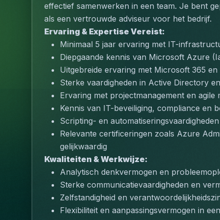
effectief samenwerken in een team. Je bent gep
als een vertrouwde adviseur voor het bedrijf.
Ervaring & Expertise Vereist:
Minimaal 5 jaar ervaring met IT-infrastruc
Diepgaande kennis van Microsoft Azure (Ia
Uitgebreide ervaring met Microsoft 365 e
Sterke vaardigheden in Active Directory e
Ervaring met projectmanagement en agile
Kennis van IT-beveiliging, compliance en b
Scripting- en automatiseringsvaardigheden
Relevante certificeringen zoals Azure Admin
gelijkwaardig
Kwaliteiten & Werkwijze:
Analytisch denkvermogen en probleemop
Sterke communicatievaardigheden en verm
Zelfstandigheid en verantwoordelijkheidszi
Flexibiliteit en aanpassingsvermogen in e