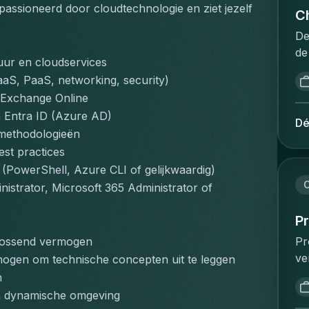
pr
assioneerd door cloudtechnologie en ziet jezelf 
fo
in
Ch
in
co
en
he
De
nu
ca
sa
de
cl
so
tuur en cloudservices
ex
in
an
da
aS, PaaS, networking, security)
do
da
ti
of
n Exchange Online
on
Vo
gu
re
n Entra ID (Azure AD)
ov
la
Dé
pu
ri
 methodologieën
en
éq
co
en
on
bu
est practices
ma
as
vo
no
 (PowerShell, Azure CLI of gelijkwaardig)
Ca
or
de
pr
C
istrator, Microsoft 365 Administrator of 
ex
ar
in
ph
of
re
ma
te
P
co
da
bi
bu
Pr
lossend vermogen
wh
em
in
de
ve
ogen om technische concepten uit te leggen
co
co
de
qu
co
ha
re
n
ne
si
vo
P&
su
en dynamische omgeving
on
su
ve