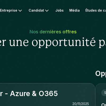
Entreprise
Candidat
Jobs
Média
Études de c
Nos dernières offres
r une opportunité p
Opp
er - Azure & O365
S
20/11/2025
O