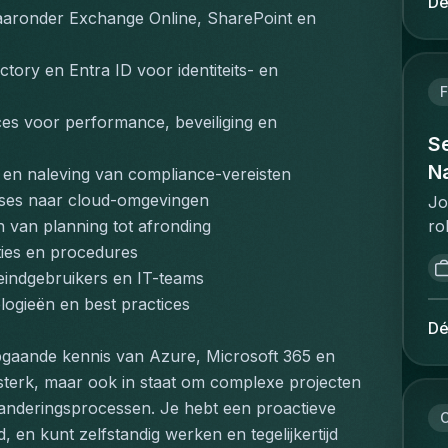
Dé
ta
aronder Exchange Online, SharePoint en 
in
an
vo
ac
ee
ory en Entra ID voor identiteits- en 
pe
de
F
Ca
ve
ces voor performance, beveiliging en 
pr
de
Se
sa
is
Na
 en naleving van compliance-vereisten
pr
me
ises naar cloud-omgevingen
pr
Jo
ui
te
ro
n van planning tot afronding
ee
co
as
ties en procedures
ve
co
an
eindgebruikers en IT-teams
ni
"w
go
ogieën en best practices
pr
de
po
Dé
re
im
ca
ma
pgaande kennis van Azure, Microsoft 365 en 
op
em
te
 sterk, maar ook in staat om complexe projecten 
po
ma
vl
anderingsprocessen. Je hebt een proactieve 
co
in
C
bu
id, en kunt zelfstandig werken en tegelijkertijd 
be
pr