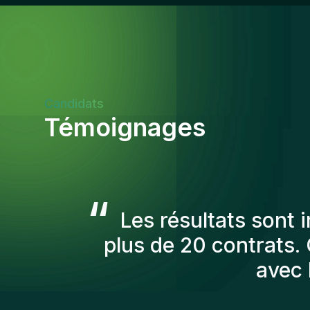
Candidats
Témoignages
“
Les consultants Gen
afin de nous prés
recruté sont toujo
personnes