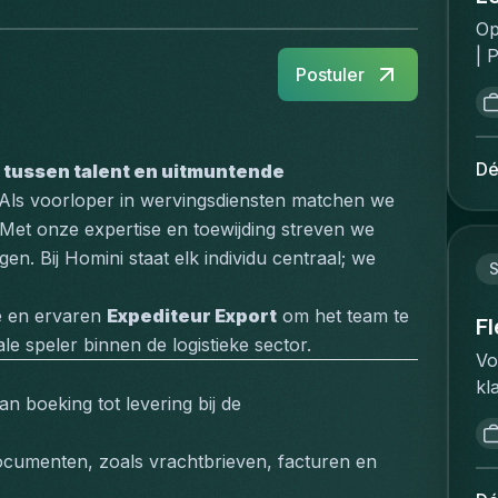
Op
| 
Postuler
Ro
fa
di
of
Dé
 tussen talent en uitmuntende 
op
 Als voorloper in wervingsdiensten matchen we 
me
 Met onze expertise en toewijding streven we 
pr
n. Bij Homini staat elk individu centraal; we 
re
di
e en ervaren 
Expediteur Export
 om het team te 
th
F
e speler binnen de logistieke sector.
mo
Vo
Co
kl
ag
 boeking tot levering bij de 
gr
di
zi
ti
cumenten, zoals vrachtbrieven, facturen en 
Ma
an
ve