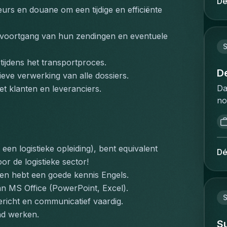
Dé
st
rs en douane om een tijdige en efficiënte 
op
st
on
lo
va
voortgang van hun zendingen en eventuele 
tr
aa
ev
ve
ijdens het transportproces.
qu
aa
D
eve verwerking van alle dossiers.
sh
vo
Da
t klanten en leveranciers.
lo
sa
no
ri
af
af
Op
le
d’
pa
ve
d’
& 
vo
en logistieke opleiding), bent equivalent 
Pl
ca
Dé
be
pr
or de logistieke sector!
th
fl
le
 en hebt een goede kennis Engels.
ti
ko
Vo
en
an MS Office (PowerPoint, Excel).
on
et
ET
ericht en communicatief vaardig.
sc
fl
as
nd werken.
op
pr
S
lo