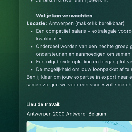
Je beschikt over een rijbewijs B.
Wat je kan verwachten
Locatie:
 Antwerpen (makkelijk bereikbaar)
Een competitief salaris + extralegale voord
kwalificaties.
Onderdeel worden van een hechte groep get
ondersteunen en aanmoedigen om samen n
Een uitgebreide opleiding en toegang tot v
De mogelijkheid om jouw loonpakket af te
Ben jij klaar om jouw expertise in export naar 
samen zorgen we voor een succesvolle match
Lieu de travail
:
Antwerpen 2000 Antwerp, Belgium