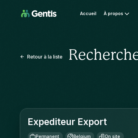
Accueil
À propos
Recherche
Retour à la liste
Expediteur Export
Permanent
Belgium
On site