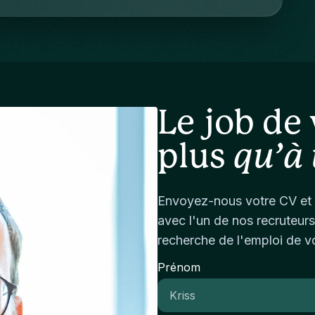
st
en
pr
Mo
me
tr
va
sc
im
pr
op
co
in
dr
Co
to
Le job de 
fi
fo
En
in
plus
qu’à 
an
cl
an
su
fi
Ag
Envoyez-nous votre CV et 
to
me
avec l'un de nos recruteurs
an
de
Pr
recherche de l'emploi de v
ec
ma
in
Prénom
pl
so
co
op
su