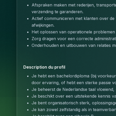
Afspraken maken met rederijen, transporteu
verzending te garanderen.
Actief communiceren met klanten over de 
afwijkingen.
Het oplossen van operationele problemen t
Zorg dragen voor een correcte administrati
Onderhouden en uitbouwen van relaties me
Description du profil
Je hebt een bachelordiploma (bij voorkeur e
door ervaring, of hebt een sterke passie vo
Je beheerst de Nederlandse taal vloeiend,
Je beschikt over een uitstekende kennis v
Je bent organisatorisch sterk, oplossingsg
Je kan zowel zelfstandig als in teamverba