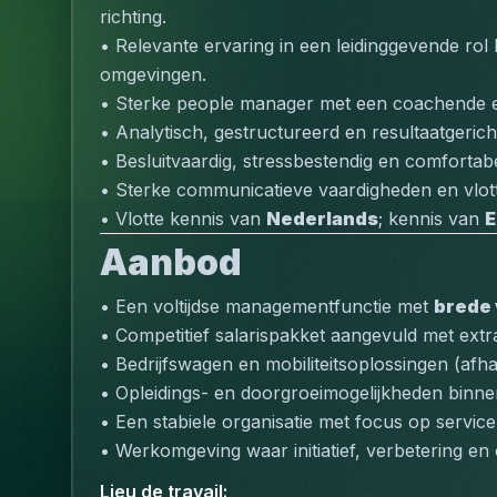
richting.
• Relevante ervaring in een leidinggevende rol b
omgevingen.
• Sterke people manager met een coachende en
• Analytisch, gestructureerd en resultaatgerich
• Besluitvaardig, stressbestendig en comfortabe
• Sterke communicatieve vaardigheden en vlot
• Vlotte kennis van 
Nederlands
; kennis van 
E
Aanbod
• Een voltijdse managementfunctie met 
brede 
• Competitief salarispakket aangevuld met extr
• Bedrijfswagen en mobiliteitsoplossingen (afha
• Opleidings- en doorgroeimogelijkheden binn
• Een stabiele organisatie met focus op service,
• Werkomgeving waar initiatief, verbetering 
Lieu de travail
: