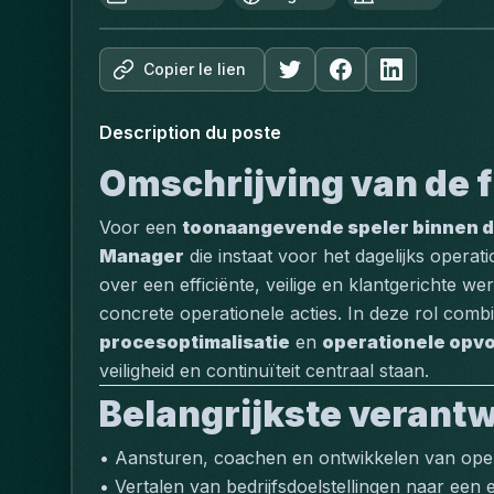
Copier le lien
Description du poste
Omschrijving van de f
Voor een 
toonaangevende speler binnen d
Manager
 die instaat voor het dagelijks operat
over een efficiënte, veilige en klantgerichte wer
concrete operationele acties. In deze rol combi
procesoptimalisatie
 en 
operationele opvo
veiligheid en continuïteit centraal staan.
Belangrijkste verant
• Aansturen, coachen en ontwikkelen van operat
• Vertalen van bedrijfsdoelstellingen naar een e