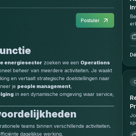
I
Be
Postuler
er
wi
ge
co
unctie
be
Dé
co
e energiesector
 zoeken we een 
Operations 
be
ioneel beheer van meerdere activiteiten. Je waakt 
Br
king en vertaalt strategische doelstellingen naar 
to
C
neer je 
people management
, 
st
lging
 in een dynamische omgeving waar service, 
ee
Re
be
Pr
ve
woordelijkheden
Jo
be
sp
uw
ionele teams binnen verschillende activiteiten.
re
pr
fficiënte dagelijkse werking.