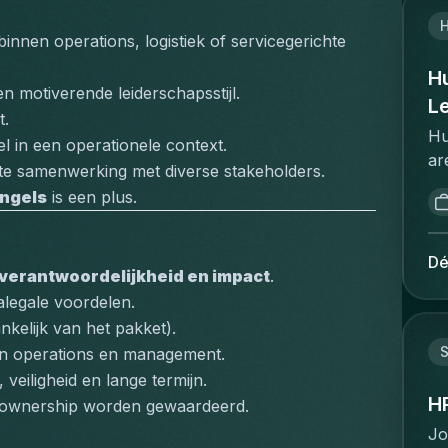
Br
ob
co
cl
bo
innen operations, logistiek of servicegerichte 
co
en
lo
sn
av
H
th
 motiverende leiderschapsstijl.
bo
ca
L
cl
dy
t.
in
fr
Hu
ge
l in een operationele context.
et
co
ar
pr
gé
te samenwerking met diverse stakeholders.
up
Ma
ex
bé
ngels
 is een plus.
co
a 
va
et
re
pi
va
Br
se
li
ke
Dé
dé
pr
verantwoordelijkheid en impact
.
br
Br
et
wh
alegale voordelen.
le
fa
sa
un
Yo
nkelijk van het pakket).
co
en
tr
dr
S
en operations en management.
aa
pr
co
op
 veiligheid en lange termijn.
en
pr
of
en
H
we
en ownership worden gewaardeerd.
be
en
bu
on
d'
Jo
th