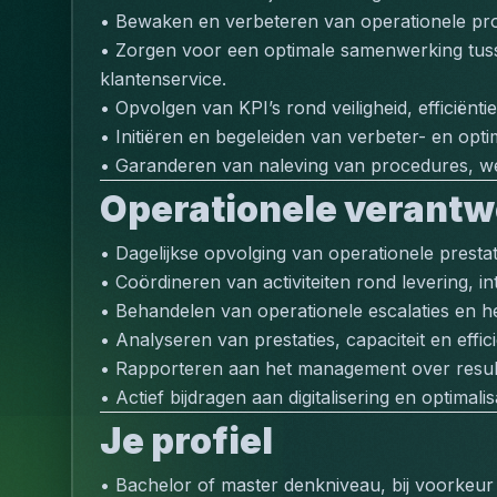
• Bewaken en verbeteren van operationele proc
• Zorgen voor een optimale samenwerking tussen
klantenservice.
• Opvolgen van KPI’s rond veiligheid, efficiënt
• Initiëren en begeleiden van verbeter- en optim
• Garanderen van naleving van procedures, we
Operationele verantw
• Dagelijkse opvolging van operationele presta
• Coördineren van activiteiten rond levering, in
• Behandelen van operationele escalaties en h
• Analyseren van prestaties, capaciteit en effi
• Rapporteren aan het management over resulta
• Actief bijdragen aan digitalisering en optimal
Je profiel
• Bachelor of master denkniveau, bij voorkeur 