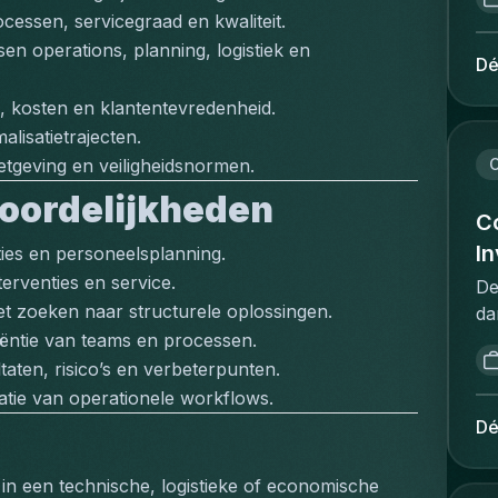
re
ad
essen, servicegraad en kwaliteit.
pr
om
 operations, planning, logistiek en 
wi
Dé
ve
th
pr
ie, kosten en klantentevredenheid.
st
on
alisatietrajecten.
ex
om
ne
C
tgeving en veiligheidsnormen.
br
gu
oordelijkheden
zo
de
Co
ad
in
I
ties en personeelsplanning.
va
of
ge
terventies en service.
De
wo
ee
et zoeken naar structurele oplossingen.
da
fl
ve
re
ciëntie van teams en processen.
re
do
sp
ten, risico’s en verbeterpunten.
re
co
re
isatie van operationele workflows.
re
va
vo
Dé
in
zo
d'
jo
pe
d'
id
in een technische, logistieke of economische 
re