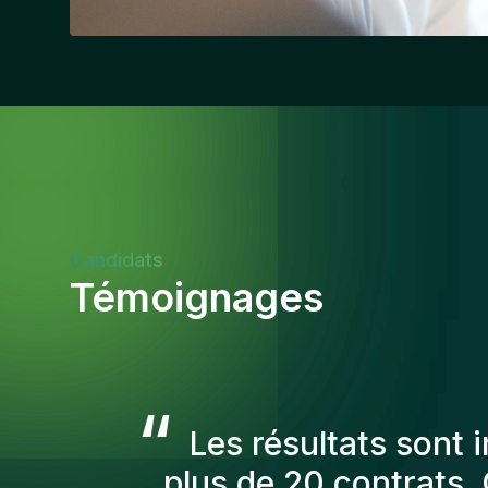
Candidats
Témoignages
“
Les consultants Gen
afin de nous prés