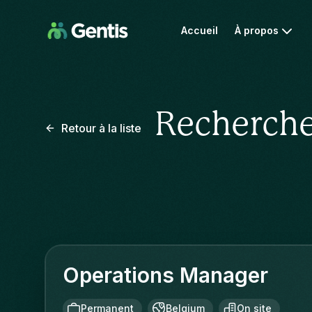
Accueil
À propos
Recherche
Retour à la liste
Operations Manager
Permanent
Belgium
On site