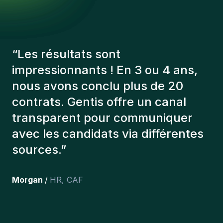
“
Les consultants Gentis ont
toujours tenu compte de plusieurs
éléments afin de nous présenter
les bons candidats. Les personnes
que l'on a recruté sont toujours là
et personnellement,je suis très
content des personnes qu’on a
récemment inclus dans l’équipe.
”
Joakin
/
Deputy-AMLCO
,
PPS