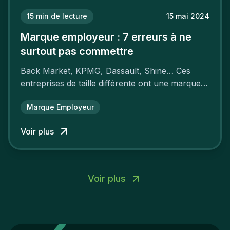
15
min de lecture
15 mai 2024
Marque employeur : 7 erreurs à ne
surtout pas commettre
Back Market, KPMG, Dassault, Shine… Ces
entreprises de taille différente ont une marque
employeur forte leur garantissant une
attractivité et une fidélisation à faire pâlir leurs
Marque Employeur
concurrents.
Voir plus
Voir plus