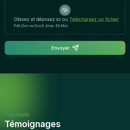
ability to engage effectively with stakeholders
across organizational boundariesProactive mindset
with the ability to identify emerging trends and
Glissez et déposez ici ou
Téléchargez un fichier
potential areas of concernCommitment to
Pdf, Doc ou DocX. (max. 50 Mo)
accuracy, integrity, and maintaining
comprehensive documentationCollaborative
approach to supporting continuous improvement
Envoyer
and organizational resilienceRole Impact &
Success:This role is central to maintaining
organizational integrity and regulatory compliance
across a diverse portfolio. Success is measured by
the quality of insights delivered, the effectiveness
of risk identification, and the tangible contribution
to governance maturity and stakeholder
confidence.
Candidats
Témoignages