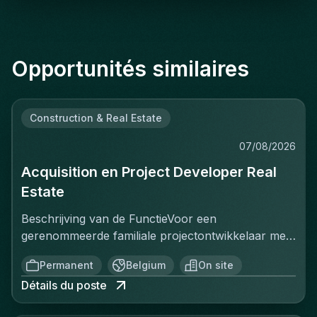
Opportunités similaires
Construction & Real Estate
07/08/2026
Acquisition en Project Developer Real
Estate
Beschrijving van de FunctieVoor een
gerenommeerde familiale projectontwikkelaar met
een sterke positie op de Belgische vastgoedmarkt,
Permanent
Belgium
On site
zoekt een ervaren Projectontwikkelaar die
Détails du poste
onmiddellijk impact kan maken. In deze rol ben je
verantwoordelijk voor het identificeren, acquisitie