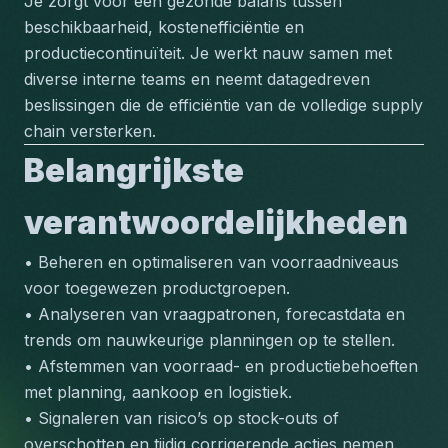
Je zorgt voor een gezonde balans tussen 
beschikbaarheid, kostenefficiëntie en 
productiecontinuïteit. Je werkt nauw samen met 
diverse interne teams en neemt datagedreven 
beslissingen die de efficiëntie van de volledige supply 
chain versterken.
Belangrijkste 
verantwoordelijkheden
• Beheren en optimaliseren van voorraadniveaus 
voor toegewezen productgroepen.
• Analyseren van vraagpatronen, forecastdata en 
trends om nauwkeurige planningen op te stellen.
• Afstemmen van voorraad- en productiebehoeften 
met planning, aankoop en logistiek.
• Signaleren van risico’s op stock-outs of 
overschotten en tijdig corrigerende acties nemen.