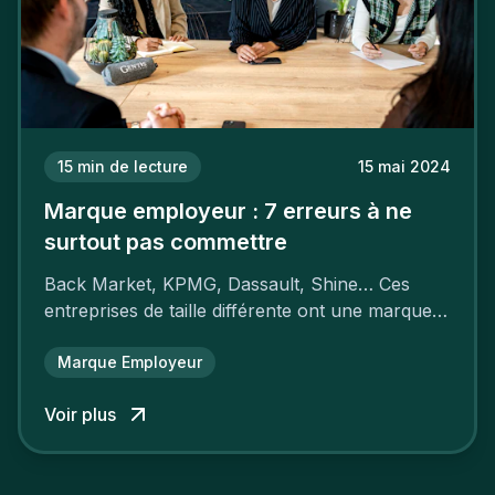
15
min de lecture
15 mai 2024
Marque employeur : 7 erreurs à ne
surtout pas commettre
Back Market, KPMG, Dassault, Shine… Ces
entreprises de taille différente ont une marque
employeur forte leur garantissant une
attractivité et une fidélisation à faire pâlir leurs
Marque Employeur
concurrents.
Voir plus