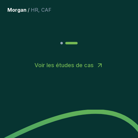
récemment inclus dans l’équipe.
”
Joakin
/
Deputy-AMLCO
,
PPS
Voir les études de cas