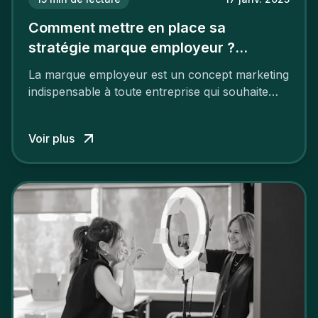
Comment mettre en place sa
stratégie marque employeur ?
Découvrez les 7 étapes
La marque employeur est un concept marketing
indispensable à toute entreprise qui souhaite
soutenir son attractivité et fidéliser ses talents. Si
les raisons de construire une marque
Voir plus
employeur solide et positive sont évidentes, ce
travail, pour qu’il soit réussi, ne peut se faire en
deux temps trois mouvements. Il demande de
mettre en œuvre un certain nombre d’actions.