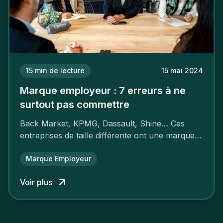
15
min de lecture
15 mai 2024
Marque employeur : 7 erreurs à ne
surtout pas commettre
Back Market, KPMG, Dassault, Shine… Ces
entreprises de taille différente ont une marque
employeur forte leur garantissant une
attractivité et une fidélisation à faire pâlir leurs
Marque Employeur
concurrents.
Voir plus