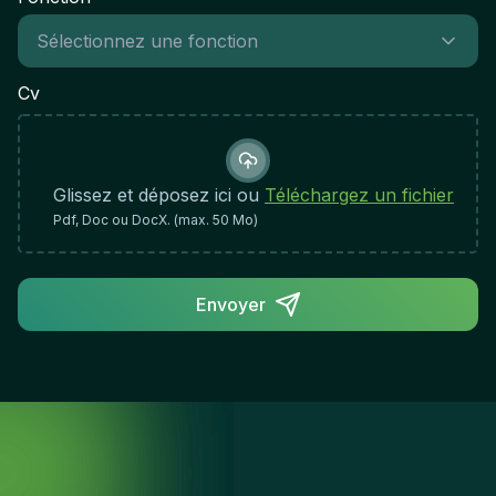
environnement collaboratifQualités et approche
professionnelle :Fortes capacités analytiques et de
résolution de problèmes avec attention aux
détailsExcellentes capacités de communication et
Cv
comportement professionnel avec les clients et les
collèguesAutonome et capable de travailler de
manière indépendante avec une supervision
minimaleFiable, ponctuel et engagé à fournir des
Glissez et déposez ici ou
Téléchargez un fichier
résultats de haute qualitéAdaptabilité et volonté de
Pdf, Doc ou DocX. (max. 50 Mo)
se déplacer sur différents sites clients dans la
région de BruxellesEngagement envers la sécurité,
les normes de qualité et le développement
Envoyer
professionnel continuImpact du rôle et critères de
succès :Vous jouerez un rôle critique pour garantir
que les installations HVAC répondent aux normes
de performance et aux attentes des clients. Votre
expertise technique et votre dévouement à la
qualité contribueront directement au déploiement
réussi des systèmes de contrôle climatique dans la