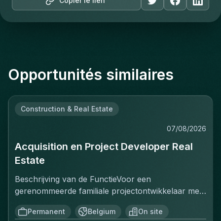
Copier le lien
Opportunités similaires
Construction & Real Estate
07/08/2026
Acquisition en Project Developer Real
Estate
Beschrijving van de FunctieVoor een
gerenommeerde familiale projectontwikkelaar met
een sterke positie op de Belgische vastgoedmarkt,
Permanent
Belgium
On site
zoekt een ervaren Projectontwikkelaar die