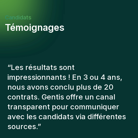
région de Bruxelles.
Candidats
Témoignages
“
Les consultants Gentis ont
toujours tenu compte de plusieurs
éléments afin de nous présenter
les bons candidats. Les personnes
que l'on a recruté sont toujours là
et personnellement,je suis très
content des personnes qu’on a
récemment inclus dans l’équipe.
”