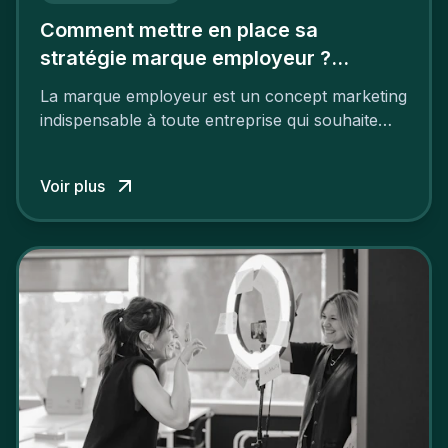
Comment mettre en place sa
stratégie marque employeur ?
Découvrez les 7 étapes
La marque employeur est un concept marketing
indispensable à toute entreprise qui souhaite
soutenir son attractivité et fidéliser ses talents. Si
les raisons de construire une marque
Voir plus
employeur solide et positive sont évidentes, ce
travail, pour qu’il soit réussi, ne peut se faire en
deux temps trois mouvements. Il demande de
mettre en œuvre un certain nombre d’actions.