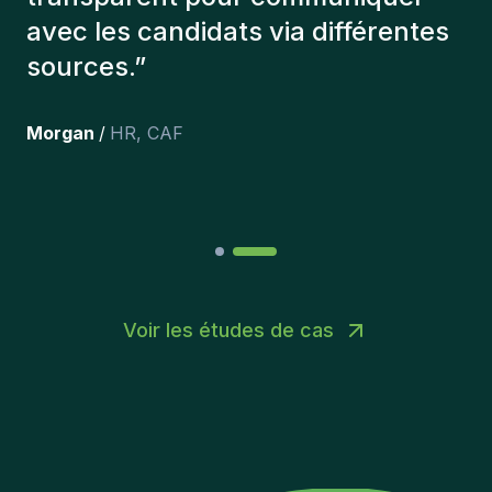
et personnellement,je suis très
content des personnes qu’on a
récemment inclus dans l’équipe.
”
Joakin
/
Deputy-AMLCO
,
PPS
Voir les études de cas