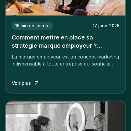
15
min de lecture
17 janv. 2025
Comment mettre en place sa
stratégie marque employeur ?
Découvrez les 7 étapes
La marque employeur est un concept marketing
indispensable à toute entreprise qui souhaite
soutenir son attractivité et fidéliser ses talents. Si
les raisons de construire une marque
Voir plus
employeur solide et positive sont évidentes, ce
travail, pour qu’il soit réussi, ne peut se faire en
deux temps trois mouvements. Il demande de
mettre en œuvre un certain nombre d’actions.