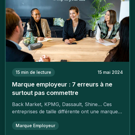
15
min de lecture
15 mai 2024
Marque employeur : 7 erreurs à ne
surtout pas commettre
Back Market, KPMG, Dassault, Shine… Ces
entreprises de taille différente ont une marque
employeur forte leur garantissant une
attractivité et une fidélisation à faire pâlir leurs
Marque Employeur
concurrents.