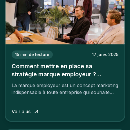
15
min de lecture
17 janv. 2025
Comment mettre en place sa
stratégie marque employeur ?
Découvrez les 7 étapes
La marque employeur est un concept marketing
indispensable à toute entreprise qui souhaite
soutenir son attractivité et fidéliser ses talents. Si
les raisons de construire une marque
Voir plus
employeur solide et positive sont évidentes, ce
travail, pour qu’il soit réussi, ne peut se faire en
deux temps trois mouvements. Il demande de