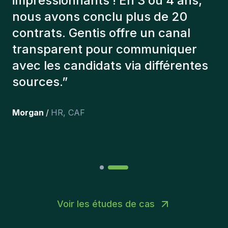
toujours tenu compte de plusieurs
éléments afin de nous présenter
les bons candidats. Les personnes
que l'on a recruté sont toujours là
et personnellement,je suis très
content des personnes qu’on a
récemment inclus dans l’équipe.
”
Joakin
/
Deputy-AMLCO
,
PPS
Voir les études de cas