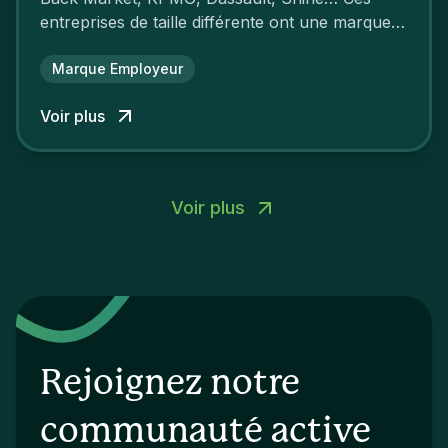
entreprises de taille différente ont une marque
employeur forte leur garantissant une
attractivité et une fidélisation à faire pâlir leurs
Marque Employeur
concurrents.
Voir plus
Voir plus
Rejoignez notre
communauté active