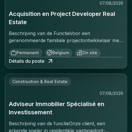
07/08/2026
Acquisition en Project Developer Real
Estate
Beschrijving van de FunctieVoor een
gerenommeerde familiale projectontwikkelaar met
een sterke positie op de Belgische vastgoedmarkt,
Permanent
Belgium
On site
zoekt een ervaren Projectontwikkelaar die
Détails du poste
onmiddellijk impact kan maken. In deze rol ben je
verantwoordelijk voor het identificeren, acquisitie
en ontwikkeling van vastgoedprojecten in
Construction & Real Estate
verschillende segmenten: residentieel, kantoren,
retail en studentenhuisvesting. Je werkt nauw
07/08/2026
samen met stakeholders zoals eigenaars,
Adviseur Immobilier Spécialisé en
gemeenten, investeerders en architecten om
projecten van concept tot realisatie tot een
Investissement
succesvol einde te brengen. Je bent het
Beschrijving van de functieOnze cliënt, een
aanspreekpunt voor complexe onderhandelingen
erkende speler in residentiële vastgoedont­