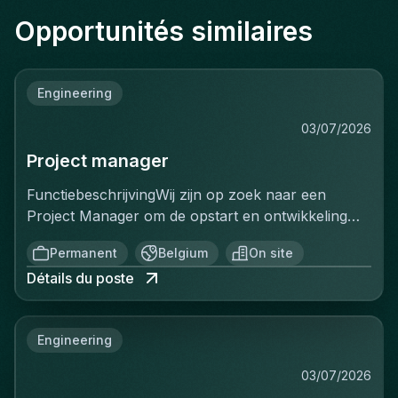
Opportunités similaires
Engineering
03/07/2026
Project manager
FunctiebeschrijvingWij zijn op zoek naar een
Project Manager om de opstart en ontwikkeling
van een volledig nieuwe productielijn voor
Permanent
Belgium
On site
ventilatiekanalen te leiden. Je bent
Détails du poste
verantwoordelijk voor de volledige uitrol van dit
strategische project, van de opstartfase tot het
beheer van de eerste grote
Engineering
klantencontracten.Belangrijkste
verantwoordelijkheden:De opstart en optimalisatie
03/07/2026
van de productielijn aansturenCommerciële