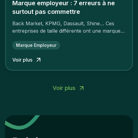
Marque employeur : 7 erreurs à ne
surtout pas commettre
Back Market, KPMG, Dassault, Shine… Ces
entreprises de taille différente ont une marque
employeur forte leur garantissant une
attractivité et une fidélisation à faire pâlir leurs
Marque Employeur
concurrents.
Voir plus
Voir plus