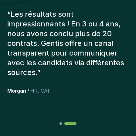
“
Les consultants Gentis ont
toujours tenu compte de plusieurs
éléments afin de nous présenter
les bons candidats. Les personnes
que l'on a recruté sont toujours là
et personnellement,je suis très
content des personnes qu’on a
récemment inclus dans l’équipe.
”
Joakin
/
Deputy-AMLCO
,
PPS