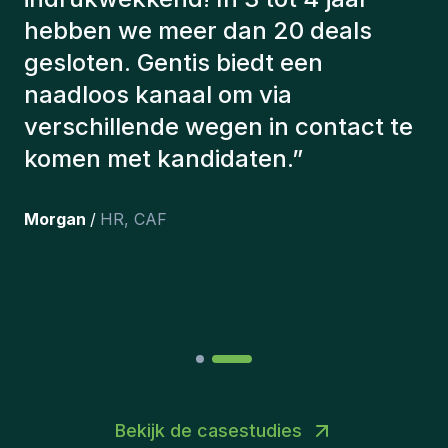
met een aantal factoren om ons de
juiste kandidaten voor te stellen.
De kandidaten die we hebben
aangeworven, werken nog steeds
bij ons en persoonlijk ben ik erg
tevreden dat we ze onlangs in ons
team hebben opgenomen.
”
Joakin
/
Deputy-AMLCO
,
PPS
Bekijk de casestudies