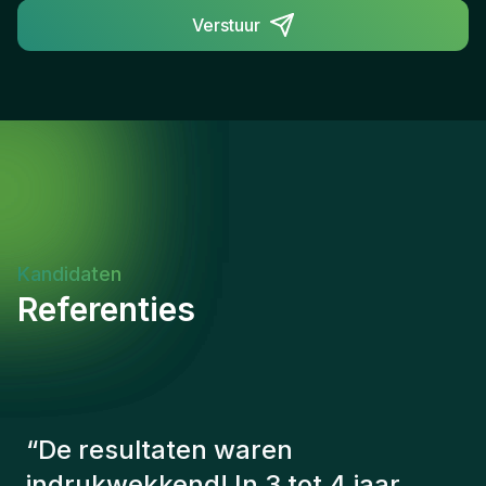
attention aux détailsCapacité à innover et à
Verstuur
proposer des solutions créativesExcellentes
compétences en communication et en
présentationAptitude à travailler en équipe
multidisciplinaire et multiculturelleAutonomie et
capacité à gérer plusieurs projets
simultanémentEngagement envers la sécurité, la
qualité et la conformité réglementaireAdaptabilité
et ouverture aux évolutions technologiquesImpact
du Rôle et Indicateurs de SuccèsCe poste offre
l'opportunité de contribuer directement à des
Kandidaten
projets d'infrastructure majeurs tout en optimisant
Referenties
les processus industriels. Le succès se mesure par
l'amélioration continue des performances
techniques, la réduction des coûts d'exploitation et
le maintien d'un excellent bilan de sécurité.
“
De consultants van Gentis
hebben altijd rekening gehouden