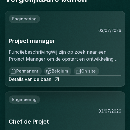
Engineering
03/07/2026
Project manager
FunctiebeschrijvingWij zijn op zoek naar een
Project Manager om de opstart en ontwikkeling
van een volledig nieuwe productielijn voor
Permanent
Belgium
On site
ventilatiekanalen te leiden. Je bent
Details van de baan
verantwoordelijk voor de volledige uitrol van dit
strategische project, van de opstartfase tot het
beheer van de eerste grote
Engineering
klantencontracten.Belangrijkste
verantwoordelijkheden:De opstart en optimalisatie
03/07/2026
van de productielijn aansturenCommerciële
Chef de Projet
prospectie uitvoeren en de verkoop verder
ontwikkelenProjecten van A tot Z beheren: