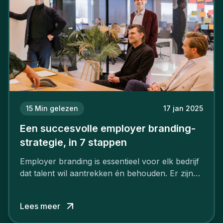
15
Min gelezen
17 jan 2025
Een succesvolle employer branding-
strategie, in 7 stappen
Employer branding is essentieel voor elk bedrijf
dat talent wil aantrekken én behouden. Er zijn
tal van goede redenen om een sterk merk als
werkgever uit te bouwen. Maar zoiets doe je
Lees meer
niet van vandaag op morgen. Hoe pak je dat
aan, starten met employer branding?