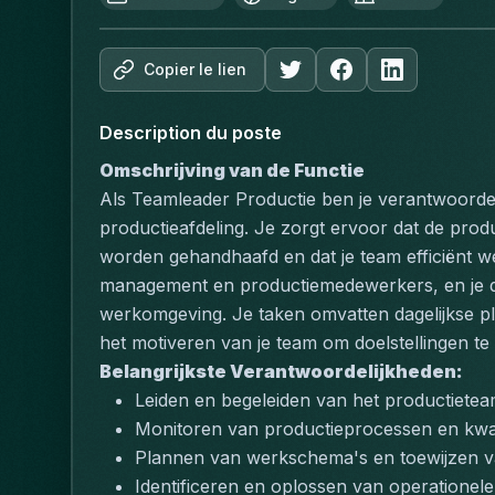
Copier le lien
Description du poste
Omschrijving van de Functie
Als Teamleader Productie ben je verantwoordel
productieafdeling. Je zorgt ervoor dat de produc
worden gehandhaafd en dat je team efficiënt w
management en productiemedewerkers, en je dr
werkomgeving. Je taken omvatten dagelijkse pla
het motiveren van je team om doelstellingen te
Belangrijkste Verantwoordelijkheden:
Leiden en begeleiden van het productiete
Monitoren van productieprocessen en kwal
Plannen van werkschema's en toewijzen v
Identificeren en oplossen van operationel