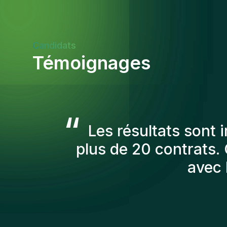
Candidats
Témoignages
“
Les consultants Gen
afin de nous prés
recruté sont toujo
personnes