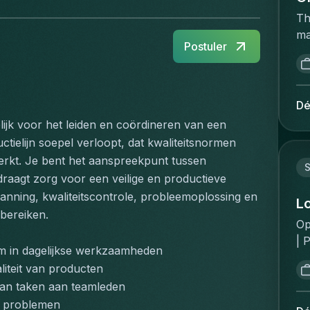
Th
ma
Postuler
ac
op
re
ca
Dé
a 
ijk voor het leiden en coördineren van een 
an
tielijn soepel verloopt, dat kwaliteitsnormen 
wh
erkt. Je bent het aanspreekpunt tussen 
on
aagt zorg voor een veilige en productieve 
ha
nning, kwaliteitscontrole, probleemoplossing en 
ex
L
 bereiken.
di
Op
He
| 
sc
am in dagelijkse werkzaamheden
Ro
Pe
iteit van producten
fa
co
an taken aan teamleden
di
ma
e problemen
of