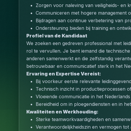
Zorgen voor naleving van veiligheids- en k
Communiceren met hogere management ove
Bijdragen aan continue verbetering van p
Ondersteuning bieden bij training en ontwi
Profiel van de Kandidaat
We zoeken een gedreven professional met leidi
rol te vervullen. Je bent iemand die technische 
anderen samenwerkt en die zelfstandig verantw
betrouwbaar en communicatief sterk in het Ne
Ervaring en Expertise Vereist:
Bij voorkeur eerste relevante leidinggeven
Technisch inzicht in productieprocessen of
Vloeiende communicatie in het Nederlands
Bereidheid om in ploegendiensten en in h
Kwaliteiten en Werkhouding:
Sterke teamworkvaardigheden en samenwe
Verantwoordelijkheidszin en vermogen tot