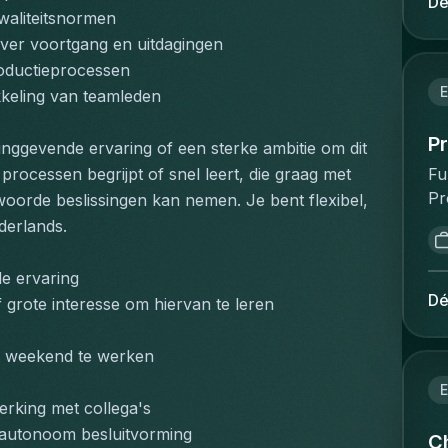
Dé
ta
waliteitsnormen
op
an
me
r voortgang en uitdagingen
ac
pr
roductieprocessen
pe
re
E
kkeling van teamleden
Ca
di
pr
th
P
nggevende ervaring of een sterke ambitie om dit 
sa
mo
Fu
processen begrijpt of snel leert, die graag met 
pr
Co
Pr
oorde beslissingen kan nemen. Je bent flexibel, 
pr
ag
va
te
derlands.
di
ve
co
ti
ve
co
de ervaring
an
st
"w
Dé
 grote interesse om hiervan te leren
st
be
de
st
kl
im
lo
et weekend te werken
ve
op
tr
va
E
po
ev
rking met collega's
pr
co
qu
 autonoom besluitvorming
on
Ch
be