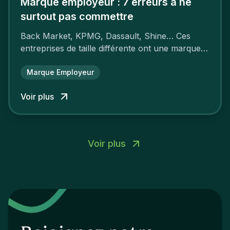
Marque employeur : 7 erreurs à ne
surtout pas commettre
Back Market, KPMG, Dassault, Shine… Ces
entreprises de taille différente ont une marque
employeur forte leur garantissant une
attractivité et une fidélisation à faire pâlir leurs
Marque Employeur
concurrents.
Voir plus
Voir plus