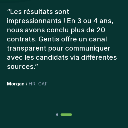
“
Les consultants Gentis ont
toujours tenu compte de plusieurs
éléments afin de nous présenter
les bons candidats. Les personnes
que l'on a recruté sont toujours là
et personnellement,je suis très
content des personnes qu’on a
récemment inclus dans l’équipe.
”
Joakin
/
Deputy-AMLCO
,
PPS