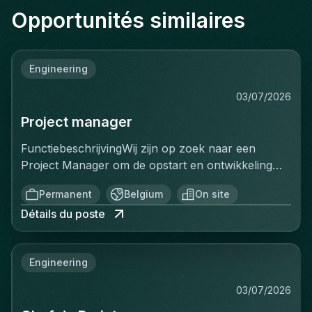
Opportunités similaires
Engineering
03/07/2026
Project manager
FunctiebeschrijvingWij zijn op zoek naar een
Project Manager om de opstart en ontwikkeling
van een volledig nieuwe productielijn voor
Permanent
Belgium
On site
ventilatiekanalen te leiden. Je bent
Détails du poste
verantwoordelijk voor de volledige uitrol van dit
strategische project, van de opstartfase tot het
beheer van de eerste grote
Engineering
klantencontracten.Belangrijkste
verantwoordelijkheden:De opstart en optimalisatie
03/07/2026
van de productielijn aansturenCommerciële