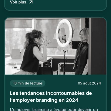
Voir plus
employeur solide et positive sont évidentes, ce
travail, pour qu’il soit réussi, ne peut se faire en
deux temps trois mouvements. Il demande de
mettre en œuvre un certain nombre d’actions.
10
min de lecture
05 août 2024
Les tendances incontournables de
l’employer branding en 2024
L'employer branding a évolué pour devenir un