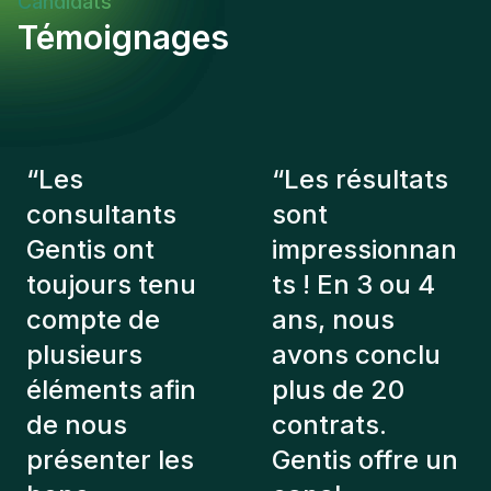
Candidats
cross-functional teams and HR
Témoignages
partnersAdaptability and resilience in navigating
organizational change and ambiguityRole Impact &
Success:In this role, you will have the opportunity
to make a meaningful impact within a purpose-
driven organization where HR strategy directly
“
Les
“
Les résultats
influences business outcomes and employee
experience. Success in this position is measured
consultants
sont
by your ability to translate business challenges
Gentis ont
impressionnan
into effective HR solutions and to develop leaders
toujours tenu
ts ! En 3 ou 4
who drive sustainable organizational performance.
compte de
ans, nous
plusieurs
avons conclu
éléments afin
plus de 20
de nous
contrats.
présenter les
Gentis offre un