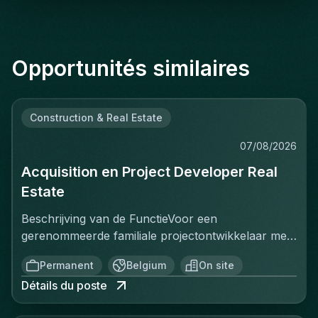
Opportunités similaires
Construction & Real Estate
07/08/2026
Acquisition en Project Developer Real
Estate
Beschrijving van de FunctieVoor een
gerenommeerde familiale projectontwikkelaar met
een sterke positie op de Belgische vastgoedmarkt,
Permanent
Belgium
On site
zoekt een ervaren Projectontwikkelaar die
Détails du poste
onmiddellijk impact kan maken. In deze rol ben je
verantwoordelijk voor het identificeren, acquisitie