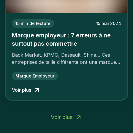
15
min de lecture
15 mai 2024
Marque employeur : 7 erreurs à ne
surtout pas commettre
Back Market, KPMG, Dassault, Shine… Ces
entreprises de taille différente ont une marque
employeur forte leur garantissant une
attractivité et une fidélisation à faire pâlir leurs
Marque Employeur
concurrents.
Voir plus
Voir plus