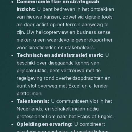
Commerciële flair en strategisch 
inzicht:
 U bent bedreven in het ontdekken 
van nieuwe kansen, zowel via digitale tools 
als door actief op het terrein aanwezig te 
zijn. Uw helicopterview en business sense 
maken u een waardevolle gesprekspartner 
voor directieleden en stakeholders.
Technisch en administratief sterk:
 U 
beschikt over diepgaande kennis van 
prijscalculatie, bent vertrouwd met de 
regelgeving rond overheidsopdrachten en 
kunt vlot overweg met Excel en e-tender 
platformen.
Talenkennis:
 U communiceert vlot in het 
Nederlands, en schakelt indien nodig 
professioneel om naar het Frans of Engels.
Opleiding en ervaring:
 U combineert 
minstens een bachelor- of masterdiploma 