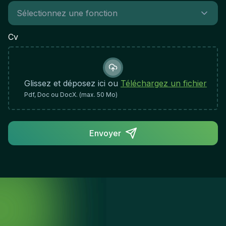
operations.Experience & Expertise
Required:Proven experience as an HVAC project
leader or in a commercial management role within
Cv
the HVAC or related technical sectorStrong
financial acumen and experience with budget
management and business planningDemonstrated
ability to manage client relationships and
Glissez et déposez ici ou
Téléchargez un fichier
understand commercial requirementsExperience
Pdf, Doc ou DocX. (max. 50 Mo)
leading and developing teams in a technical or
project-based environmentKnowledge of safety
regulations and compliance requirements in the
Envoyer
HVAC or industrial sectorQualities & Work
Approach:Excellent communication skills with
technicians, management, and clients at all
levelsFriendly and supportive approach to people
management and team developmentStrong
organizational skills and ability to manage multiple
priorities and deadlinesProactive mindset with a
natural inclination to take initiative and drive