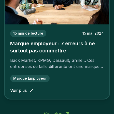
15
min de lecture
15 mai 2024
Marque employeur : 7 erreurs à ne
surtout pas commettre
Back Market, KPMG, Dassault, Shine… Ces
entreprises de taille différente ont une marque
employeur forte leur garantissant une
attractivité et une fidélisation à faire pâlir leurs
Marque Employeur
concurrents.
Voir plus
Voir plus