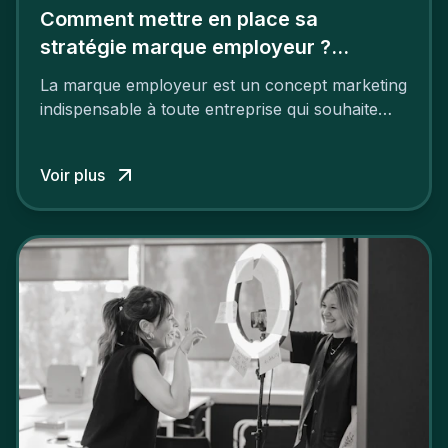
Comment mettre en place sa
stratégie marque employeur ?
Découvrez les 7 étapes
La marque employeur est un concept marketing
indispensable à toute entreprise qui souhaite
soutenir son attractivité et fidéliser ses talents. Si
les raisons de construire une marque
Voir plus
employeur solide et positive sont évidentes, ce
travail, pour qu’il soit réussi, ne peut se faire en
deux temps trois mouvements. Il demande de
mettre en œuvre un certain nombre d’actions.