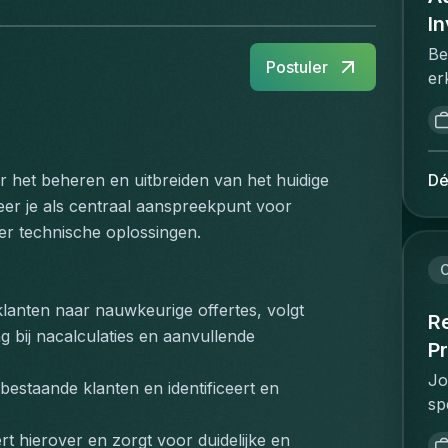
I
Be
Postuler
er
wi
ge
co
be
Dé
r het beheren en uitbreiden van het huidige 
co
eer je als centraal aanspreekpunt voor 
be
er technische oplossingen.
Br
to
C
st
lanten naar nauwkeurige offertes, volgt 
ee
Re
 bij nacalculaties en aanvullende 
be
Pr
ve
Jo
bestaande klanten en identificeert en 
be
sp
uw
re
pr
rt hierover en zorgt voor duidelijke en 