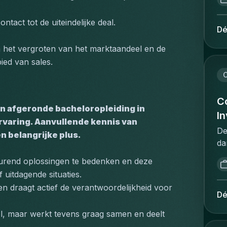
re
ad
pr
om
ntact tot de uiteindelijke deal.
wi
Dé
ve
th
pr
n het vergroten van het marktaandeel en de 
st
on
ied van sales.
ex
om
ne
C
br
gu
zo
de
Co
ad
en afgeronde bacheloropleiding in 
in
I
va
ervaring. Aanvullende kennis van 
of
ge
De
 belangrijke plus.
wo
ee
da
fl
ve
re
re
rend oplossingen te bedenken en deze 
do
sp
re
 uitdagende situaties.
co
re
re
n draagt actief de verantwoordelijkheid voor 
va
vo
Dé
in
zo
d'
jo
pe
ol, maar werkt tevens graag samen en deelt 
d'
id
re