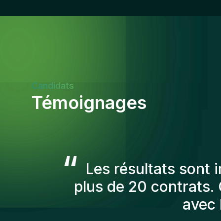
Candidats
Témoignages
“
Les consultants Gen
afin de nous prés
recruté sont toujo