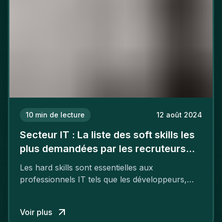
10
min de lecture
12 août 2024
Secteur IT : La liste des soft skills les
plus demandées par les recruteurs
dans les métiers IT
Les hard skills sont essentielles aux
professionnels IT tels que les développeurs,
informaticiens, architectes informatiques ou
chefs de projet. Cependant, les soft skills ont
Voir plus
aussi leur importance.