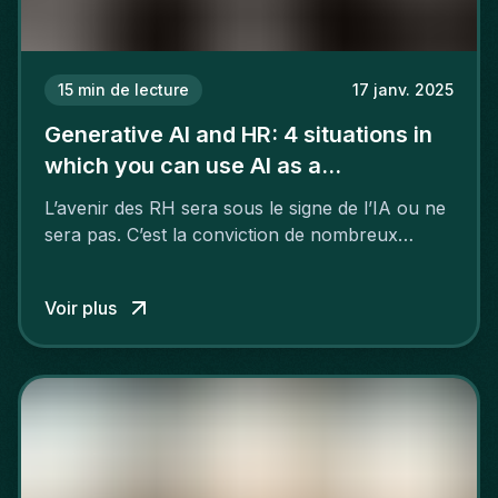
15
min de lecture
17 janv. 2025
Generative AI and HR: 4 situations in
which you can use AI as a
professional
L’avenir des RH sera sous le signe de l’IA ou ne
sera pas. C’est la conviction de nombreux
leaders du monde entier qui voient dans
l’intelligence artificielle un super assistant
Voir plus
capable de faire gagner du temps et de prendre
des décisions stratégiques plus fiables et
pertinentes. Alors, que peuvent attendre les
professionnels RH de l’IA dans leur quotidien ?
Dans quelles situations des outils comme
ChatGPT peuvent-ils leur faire gagner un temps
précieux ?