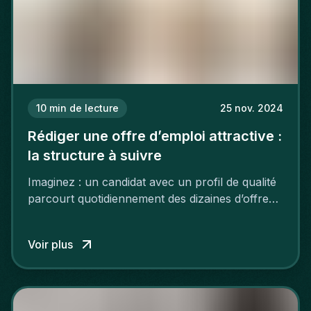
10
min de lecture
25 nov. 2024
Rédiger une offre d’emploi attractive :
la structure à suivre
Imaginez : un candidat avec un profil de qualité
parcourt quotidiennement des dizaines d’offres
d’emploi. Au milieu de celles-ci se trouve la
vôtre, mais faute de personnalisation, de
Voir plus
dynamisme et de précision elle passe inaperçue.