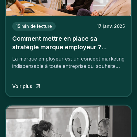
15
min de lecture
17 janv. 2025
Comment mettre en place sa
stratégie marque employeur ?
Découvrez les 7 étapes
La marque employeur est un concept marketing
indispensable à toute entreprise qui souhaite
soutenir son attractivité et fidéliser ses talents. Si
les raisons de construire une marque
Voir plus
employeur solide et positive sont évidentes, ce
travail, pour qu’il soit réussi, ne peut se faire en
deux temps trois mouvements. Il demande de
mettre en œuvre un certain nombre d’actions.