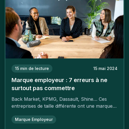
15
min de lecture
15 mai 2024
Marque employeur : 7 erreurs à ne
surtout pas commettre
Back Market, KPMG, Dassault, Shine… Ces
entreprises de taille différente ont une marque
employeur forte leur garantissant une
attractivité et une fidélisation à faire pâlir leurs
Marque Employeur
concurrents.