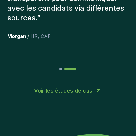
et personnellement,je suis très
content des personnes qu’on a
récemment inclus dans l’équipe.
”
Joakin
/
Deputy-AMLCO
,
PPS
Voir les études de cas