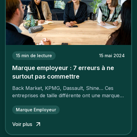
15
min de lecture
15 mai 2024
Marque employeur : 7 erreurs à ne
surtout pas commettre
Back Market, KPMG, Dassault, Shine… Ces
entreprises de taille différente ont une marque
employeur forte leur garantissant une
attractivité et une fidélisation à faire pâlir leurs
Marque Employeur
concurrents.
Voir plus