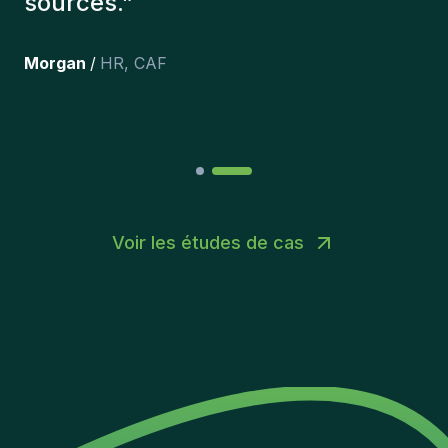
content des personnes qu’on a
récemment inclus dans l’équipe.
”
Joakin
/
Deputy-AMLCO
,
PPS
Voir les études de cas