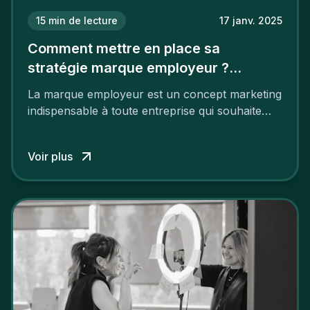
15
min de lecture
17 janv. 2025
Comment mettre en place sa
stratégie marque employeur ?
Découvrez les 7 étapes
La marque employeur est un concept marketing
indispensable à toute entreprise qui souhaite
soutenir son attractivité et fidéliser ses talents. Si
les raisons de construire une marque
Voir plus
employeur solide et positive sont évidentes, ce
travail, pour qu’il soit réussi, ne peut se faire en
deux temps trois mouvements. Il demande de
mettre en œuvre un certain nombre d’actions.