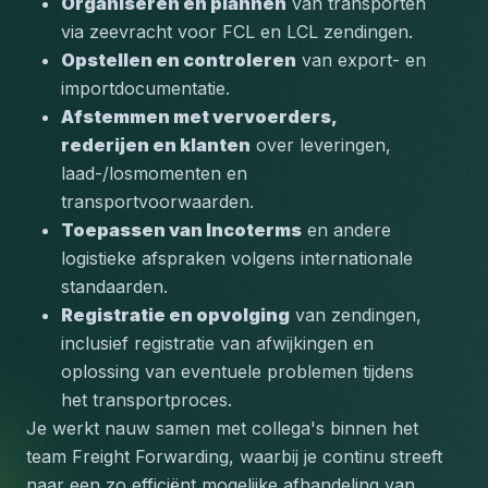
Organiseren en plannen
 van transporten 
via zeevracht voor FCL en LCL zendingen.
Opstellen en controleren
 van export- en 
importdocumentatie.
Afstemmen met vervoerders, 
rederijen en klanten
 over leveringen, 
laad-/losmomenten en 
transportvoorwaarden.
Toepassen van Incoterms
 en andere 
logistieke afspraken volgens internationale 
standaarden.
Registratie en opvolging
 van zendingen, 
inclusief registratie van afwijkingen en 
oplossing van eventuele problemen tijdens 
het transportproces.
Je werkt nauw samen met collega's binnen het 
team Freight Forwarding, waarbij je continu streeft 
naar een zo efficiënt mogelijke afhandeling van 