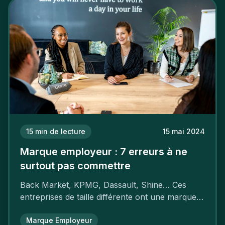
15
min de lecture
15 mai 2024
Marque employeur : 7 erreurs à ne
surtout pas commettre
Back Market, KPMG, Dassault, Shine… Ces
entreprises de taille différente ont une marque
employeur forte leur garantissant une
attractivité et une fidélisation à faire pâlir leurs
Marque Employeur