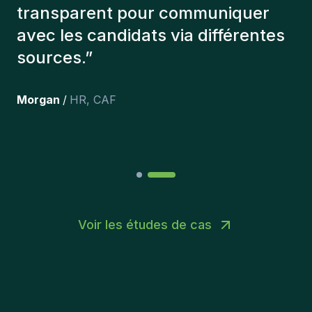
que l'on a recruté sont toujours là
et personnellement,je suis très
content des personnes qu’on a
récemment inclus dans l’équipe.
”
Joakin
/
Deputy-AMLCO
,
PPS
Voir les études de cas