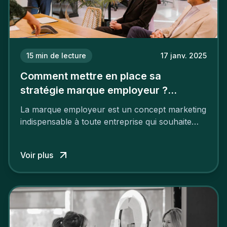
15
min de lecture
17 janv. 2025
Comment mettre en place sa
stratégie marque employeur ?
Découvrez les 7 étapes
La marque employeur est un concept marketing
indispensable à toute entreprise qui souhaite
soutenir son attractivité et fidéliser ses talents. Si
les raisons de construire une marque
Voir plus
employeur solide et positive sont évidentes, ce
travail, pour qu’il soit réussi, ne peut se faire en
deux temps trois mouvements. Il demande de
mettre en œuvre un certain nombre d’actions.