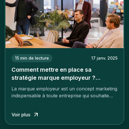
15
min de lecture
17 janv. 2025
Comment mettre en place sa
stratégie marque employeur ?
Découvrez les 7 étapes
La marque employeur est un concept marketing
indispensable à toute entreprise qui souhaite
soutenir son attractivité et fidéliser ses talents. Si
les raisons de construire une marque
Voir plus
employeur solide et positive sont évidentes, ce
travail, pour qu’il soit réussi, ne peut se faire en