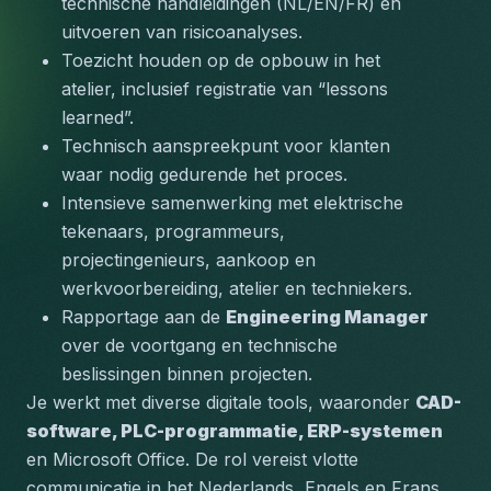
technische handleidingen (NL/EN/FR) en 
uitvoeren van risicoanalyses.
Toezicht houden op de opbouw in het 
atelier, inclusief registratie van “lessons 
learned”.
Technisch aanspreekpunt voor klanten 
waar nodig gedurende het proces.
Intensieve samenwerking met 
elektrische 
tekenaars, programmeurs, 
projectingenieurs, aankoop en 
werkvoorbereiding, atelier en techniekers
.
Rapportage aan de 
Engineering Manager
over de voortgang en technische 
beslissingen binnen projecten.
Je werkt met diverse digitale tools, waaronder 
CAD-
software, PLC-programmatie, ERP-systemen
en Microsoft Office. De rol vereist vlotte 
communicatie in het Nederlands, Engels en Frans, 