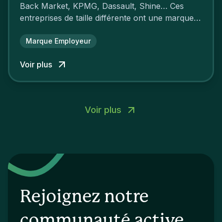
Back Market, KPMG, Dassault, Shine… Ces
entreprises de taille différente ont une marque
employeur forte leur garantissant une
attractivité et une fidélisation à faire pâlir leurs
Marque Employeur
concurrents.
Voir plus
Voir plus
Rejoignez notre
communauté active