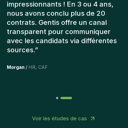
toujours tenu compte de plusieurs
éléments afin de nous présenter
les bons candidats. Les personnes
que l'on a recruté sont toujours là
et personnellement,je suis très
content des personnes qu’on a
récemment inclus dans l’équipe.
”
Joakin
/
Deputy-AMLCO
,
PPS
Voir les études de cas