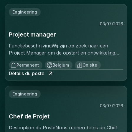
Engineering
03/07/2026
Project manager
FunctiebeschrijvingWij zijn op zoek naar een
Project Manager om de opstart en ontwikkeling
van een volledig nieuwe productielijn voor
Permanent
Belgium
On site
ventilatiekanalen te leiden. Je bent
Détails du poste
verantwoordelijk voor de volledige uitrol van dit
strategische project, van de opstartfase tot het
beheer van de eerste grote
Engineering
klantencontracten.Belangrijkste
verantwoordelijkheden:De opstart en optimalisatie
03/07/2026
van de productielijn aansturenCommerciële
Chef de Projet
prospectie uitvoeren en de verkoop verder
ontwikkelenProjecten van A tot Z beheren:
Description du PosteNous recherchons un Chef
offertes, planning, productie, kwaliteit en