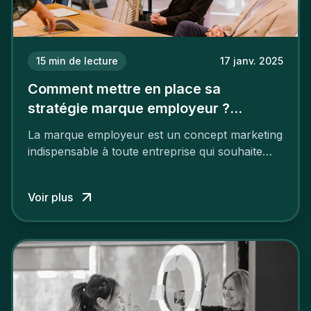
15
min de lecture
17 janv. 2025
Comment mettre en place sa
stratégie marque employeur ?
Découvrez les 7 étapes
La marque employeur est un concept marketing
indispensable à toute entreprise qui souhaite
soutenir son attractivité et fidéliser ses talents. Si
les raisons de construire une marque
Voir plus
employeur solide et positive sont évidentes, ce
travail, pour qu’il soit réussi, ne peut se faire en
deux temps trois mouvements. Il demande de
mettre en œuvre un certain nombre d’actions.