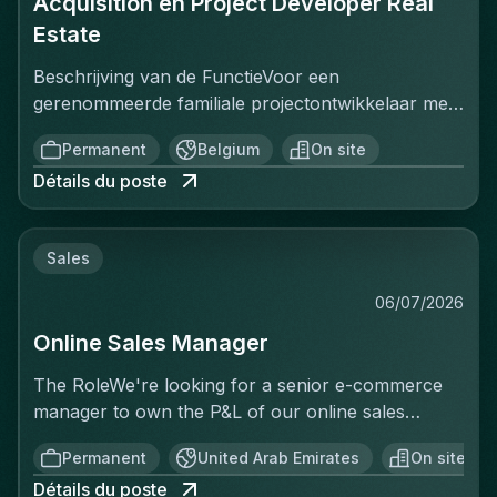
Acquisition en Project Developer Real
Estate
Beschrijving van de FunctieVoor een
gerenommeerde familiale projectontwikkelaar met
een sterke positie op de Belgische vastgoedmarkt,
Permanent
Belgium
On site
zoekt een ervaren Projectontwikkelaar die
Détails du poste
onmiddellijk impact kan maken. In deze rol ben je
verantwoordelijk voor het identificeren, acquisitie
en ontwikkeling van vastgoedprojecten in
Sales
verschillende segmenten: residentieel, kantoren,
retail en studentenhuisvesting. Je werkt nauw
06/07/2026
samen met stakeholders zoals eigenaars,
Online Sales Manager
gemeenten, investeerders en architecten om
projecten van concept tot realisatie tot een
The RoleWe're looking for a senior e-commerce
succesvol einde te brengen. Je bent het
manager to own the P&L of our online sales
aanspreekpunt voor complexe onderhandelingen
activity end to end — not just execute
en marktanalyses, en draagt bij aan de groei en
Permanent
United Arab Emirates
On site
operationally, but be accountable for the revenue
diversificatie van de projectportefeuille van
Détails du poste
generated. This isn't a merchandising or