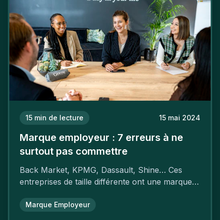
15
min de lecture
15 mai 2024
Marque employeur : 7 erreurs à ne
surtout pas commettre
Back Market, KPMG, Dassault, Shine… Ces
entreprises de taille différente ont une marque
employeur forte leur garantissant une
attractivité et une fidélisation à faire pâlir leurs
Marque Employeur
concurrents.