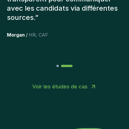
et personnellement,je suis très
content des personnes qu’on a
récemment inclus dans l’équipe.
”
Joakin
/
Deputy-AMLCO
,
PPS
Voir les études de cas