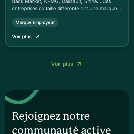
Back Market, KPMG, Dassault, Shine… Ces
entreprises de taille différente ont une marque
employeur forte leur garantissant une
attractivité et une fidélisation à faire pâlir leurs
Marque Employeur
concurrents.
Voir plus
Voir plus
Rejoignez notre
communauté active