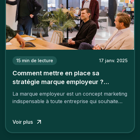
15
min de lecture
17 janv. 2025
Comment mettre en place sa
stratégie marque employeur ?
Découvrez les 7 étapes
La marque employeur est un concept marketing
indispensable à toute entreprise qui souhaite
soutenir son attractivité et fidéliser ses talents. Si
les raisons de construire une marque
Voir plus
employeur solide et positive sont évidentes, ce
travail, pour qu’il soit réussi, ne peut se faire en
deux temps trois mouvements. Il demande de