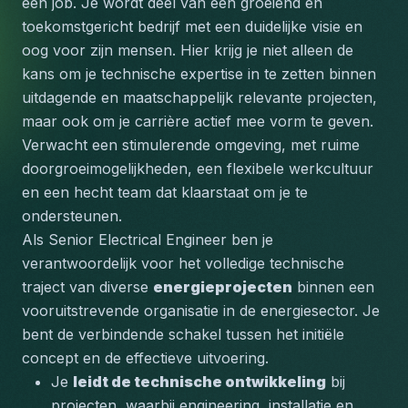
een job. Je wordt deel van een groeiend en 
toekomstgericht bedrijf met een duidelijke visie en 
oog voor zijn mensen. Hier krijg je niet alleen de 
kans om je technische expertise in te zetten binnen 
uitdagende en maatschappelijk relevante projecten, 
maar ook om je carrière actief mee vorm te geven. 
Verwacht een stimulerende omgeving, met ruime 
doorgroeimogelijkheden, een flexibele werkcultuur 
en een hecht team dat klaarstaat om je te 
ondersteunen.
Als 
Senior Electrical Engineer
 ben je 
verantwoordelijk voor het volledige technische 
traject van diverse 
energieprojecten
 binnen een 
vooruitstrevende organisatie in de energiesector. Je 
bent de verbindende schakel tussen het initiële 
concept en de effectieve uitvoering. 
Je 
leidt de technische ontwikkeling
 bij 
projecten, waarbij engineering, installatie en 