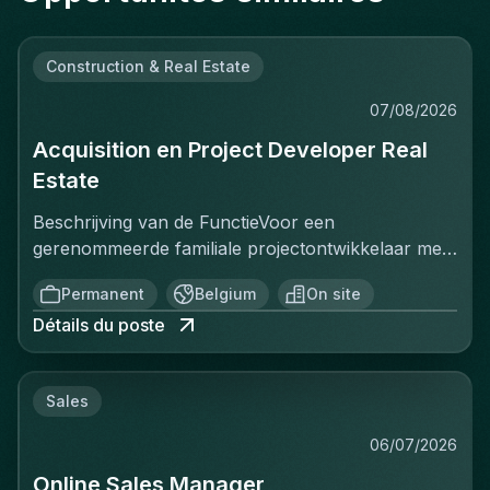
Construction & Real Estate
07/08/2026
Acquisition en Project Developer Real
Estate
Beschrijving van de FunctieVoor een
gerenommeerde familiale projectontwikkelaar met
een sterke positie op de Belgische vastgoedmarkt,
Permanent
Belgium
On site
zoekt een ervaren Projectontwikkelaar die
Détails du poste
onmiddellijk impact kan maken. In deze rol ben je
verantwoordelijk voor het identificeren, acquisitie
en ontwikkeling van vastgoedprojecten in
Sales
verschillende segmenten: residentieel, kantoren,
retail en studentenhuisvesting. Je werkt nauw
06/07/2026
samen met stakeholders zoals eigenaars,
Online Sales Manager
gemeenten, investeerders en architecten om