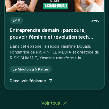
EP #
avec
Entreprendre demain : parcours,
pouvoir féminin et révolution tech
avec Yasmine Douadi
Dans cet épisode, je reçois Yasmine Douadi.
Fondatrice de RISKINTEL MEDIA et créatrice du
RISK SUMMIT, Yasmine transforme la
cybersécurité en sujet accessible et
passionnant.
Le Mouton à 5 Pattes
Découvrir l'épisode
Voir tous