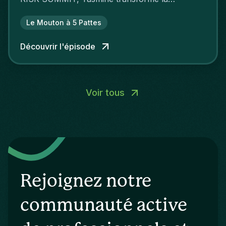
cybersécurité en sujet accessible et
passionnant.
Le Mouton à 5 Pattes
Découvrir l'épisode
Voir tous
Rejoignez notre
communauté active