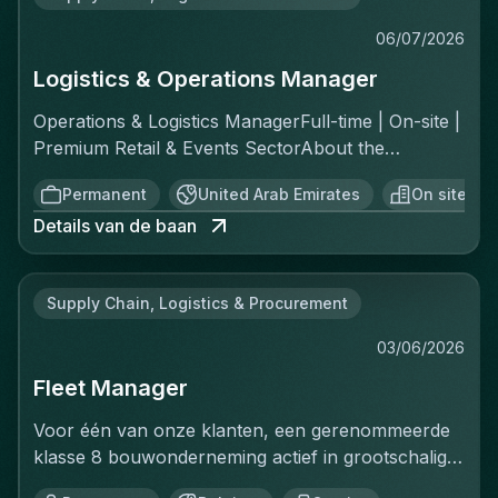
06/07/2026
Logistics & Operations Manager
Operations & Logistics ManagerFull-time | On-site |
Premium Retail & Events SectorAbout the
RoleYou'll own the complete logistics chain for a
Permanent
United Arab Emirates
On site
fast-moving, asset-light operation across two
Details van de baan
distinct channels: ecommerce fulfillment and
offline private events. This is a greenfield
opportunity—there's no existing playbook, which
Supply Chain, Logistics & Procurement
means you'll build the standard operating
procedures, implement controls, and create the
03/06/2026
reporting structure from scratch. You report
Fleet Manager
directly to the Chief Operating Officer and will be
the operational backbone of everything that
Voor één van onze klanten, een gerenommeerde
moves.Key ResponsibilitiesInbound & Inventory
klasse 8 bouwonderneming actief in grootschalige
ControlReceive and validate all inbound stock
bouw- en infrastructuurprojecten, zijn wij op zoek
against packing lists, documenting every