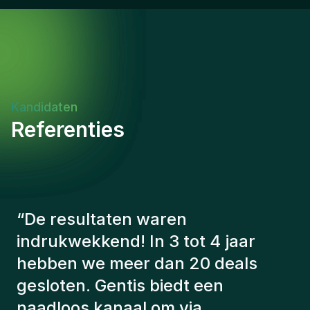
in English. UAE National.
Kandidaten
Referenties
“
De consultants van Gentis
hebben altijd rekening gehouden
met een aantal factoren om ons de
juiste kandidaten voor te stellen.
De kandidaten die we hebben