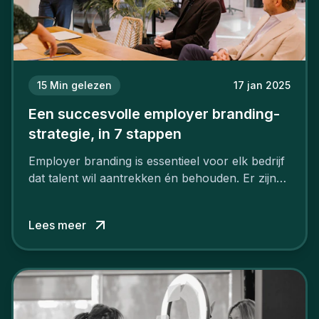
15
Min gelezen
17 jan 2025
Een succesvolle employer branding-
strategie, in 7 stappen
Employer branding is essentieel voor elk bedrijf
dat talent wil aantrekken én behouden. Er zijn
tal van goede redenen om een sterk merk als
werkgever uit te bouwen. Maar zoiets doe je
Lees meer
niet van vandaag op morgen. Hoe pak je dat
aan, starten met employer branding?