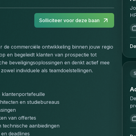
Jo
HR
Solliciteer voor deze baan
pe
st
po
se
De
r de commerciële ontwikkeling binnen jouw regio 
tr
 en begeleidt klanten van prospectie tot 
HR
he beveiligingsoplossingen en denkt actief mee 
cl
 zowel individuele als teamdoelstellingen.
Ta
S
& 
to
A
klantenportefeuille
re
De
hitecten en studiebureaus
de
pr
ma
ssingen
re
ch
en van offertes
de
ma
n technische aanbiedingen
co
Yo
 en deadlines
qu