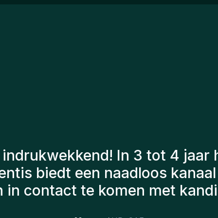
ex
le
op
de
en
ac
Ma
re
en
ma
ca
pe
jo
n Gentis hebben altijd rekenin
 om ons de juiste kandidaten voo
hebben aangeworven, werken no
 erg tevreden dat we ze onlangs