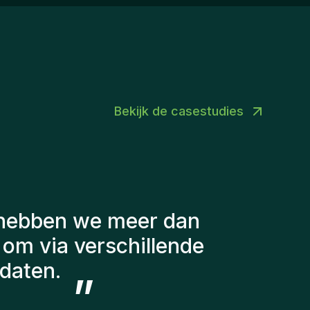
perienced recruitment professionals.A high
vel of autonomy and ownership.The
portunity to build your own market and
velop your entrepreneurial skills.A dynamic
vironment where initiative is valued and
hievements are celebrated together.Ready to
ke an Impact?Are you ready to combine
Bekijk de casestudies
cruitment, business development, and
trepreneurship to help Gentis grow while
king a real difference for clients and
ndidates?We’d love to get to know you.Contact
rson: Joy Rogiers – HR Business Partner📧
y@homini.be📞 +32 (0) 488 806 852
g gehouden met een
r te stellen. De
g steeds bij ons en
 in ons team hebben