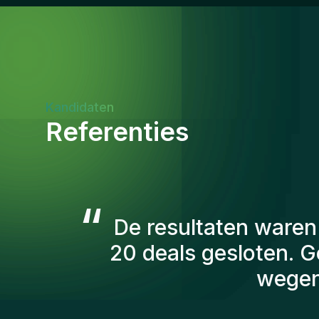
Kandidaten
Referenties
“
De consultants va
aantal factoren
kandidaten die we 
persoonlijk ben ik