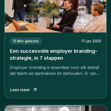
15
Min gelezen
17 jan 2025
Een succesvolle employer branding-
strategie, in 7 stappen
Employer branding is essentieel voor elk bedrijf
dat talent wil aantrekken én behouden. Er zijn
tal van goede redenen om een sterk merk als
werkgever uit te bouwen. Maar zoiets doe je
Lees meer
niet van vandaag op morgen. Hoe pak je dat
aan, starten met employer branding?