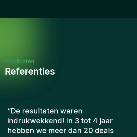
Kandidaten
Referenties
“
De consultants van Gentis
hebben altijd rekening gehouden
met een aantal factoren om ons de