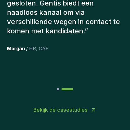
juiste kandidaten voor te stellen.
De kandidaten die we hebben
aangeworven, werken nog steeds
bij ons en persoonlijk ben ik erg
tevreden dat we ze onlangs in ons
team hebben opgenomen.
”
Joakin
/
Deputy-AMLCO
,
PPS
Bekijk de casestudies