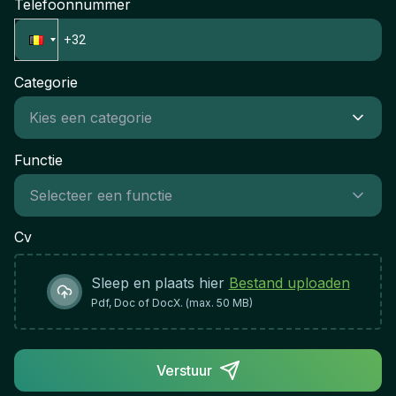
Telefoonnummer
Votre succès se mesure par la qualité de vos
conformité réglementaire de l'établissement de
relations clients, le volume de ventes conclues et
santé.
votre contribution à la croissance du portefeuille
immobilier de l'entreprise.
Categorie
Functie
Cv
Sleep en plaats hier
Bestand uploaden
Pdf, Doc of DocX. (max. 50 MB)
Verstuur