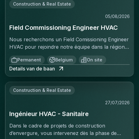
Construction & Real Estate
05/08/2026
Field Commissioning Engineer HVAC
Nous recherchons un Field Comissioning Engineer
HVAC pour rejoindre notre équipe dans la région
de Bruxelles. Dans ce rôle, vous fournirez une
Permanent
Belgium
On site
assistance technique sur site lors de la mise en
Details van de baan
service et du démarrage des installations HVAC
pour nos clients. Vous serez responsable de
garantir que les systèmes de ventilation et
Construction & Real Estate
climatisation sont correctement installés,
configurés et testés conformément aux
27/07/2026
spécifications et aux normes prescrites. Votre
Ingénieur HVAC - Sanitaire
travail impliquera une collaboration directe avec
les équipes d'installation, la vérification des
Dans le cadre de projets de construction
systèmes, le dépannage et la documentation de
d’envergure, vous intervenez dès la phase de
toutes les activités de mise en service. Ce poste