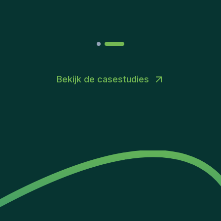
Joakin
/
Deputy-AMLCO
,
PPS
Bekijk de casestudies