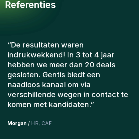
Referenties
“
De consultants van Gentis
hebben altijd rekening gehouden
met een aantal factoren om ons de
juiste kandidaten voor te stellen.
De kandidaten die we hebben
aangeworven, werken nog steeds
bij ons en persoonlijk ben ik erg
tevreden dat we ze onlangs in ons
team hebben opgenomen.
”