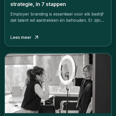
strategie, in 7 stappen
Employer branding is essentieel voor elk bedrijf
dat talent wil aantrekken én behouden. Er zijn
tal van goede redenen om een sterk merk als
werkgever uit te bouwen. Maar zoiets doe je
Lees meer
niet van vandaag op morgen. Hoe pak je dat
aan, starten met employer branding?