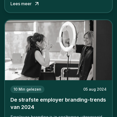
Lees meer
niet van vandaag op morgen. Hoe pak je dat
aan, starten met employer branding?
10
Min gelezen
05 aug 2024
De strafste employer branding-trends
van 2024
Employer branding is in sneltempo uitgegroeid