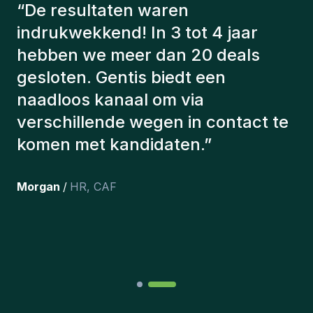
“
De consultants van Gentis
hebben altijd rekening gehouden
met een aantal factoren om ons de
juiste kandidaten voor te stellen.
De kandidaten die we hebben
aangeworven, werken nog steeds
bij ons en persoonlijk ben ik erg
tevreden dat we ze onlangs in ons
team hebben opgenomen.
”
Joakin
/
Deputy-AMLCO
,
PPS