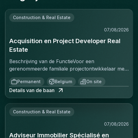
Construction & Real Estate
07/08/2026
Acquisition en Project Developer Real
Estate
Beschrijving van de FunctieVoor een
gerenommeerde familiale projectontwikkelaar met
een sterke positie op de Belgische vastgoedmarkt,
Permanent
Belgium
On site
zoekt een ervaren Projectontwikkelaar die
Details van de baan
onmiddellijk impact kan maken. In deze rol ben je
verantwoordelijk voor het identificeren, acquisitie
en ontwikkeling van vastgoedprojecten in
Construction & Real Estate
verschillende segmenten: residentieel, kantoren,
retail en studentenhuisvesting. Je werkt nauw
07/08/2026
samen met stakeholders zoals eigenaars,
Adviseur Immobilier Spécialisé en
gemeenten, investeerders en architecten om