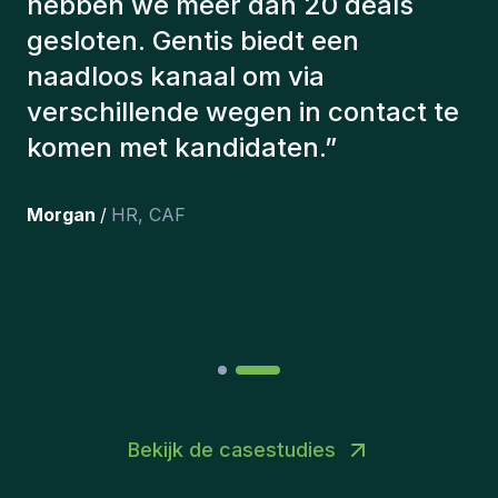
met een aantal factoren om ons de
juiste kandidaten voor te stellen.
De kandidaten die we hebben
aangeworven, werken nog steeds
bij ons en persoonlijk ben ik erg
tevreden dat we ze onlangs in ons
team hebben opgenomen.
”
Joakin
/
Deputy-AMLCO
,
PPS
Bekijk de casestudies