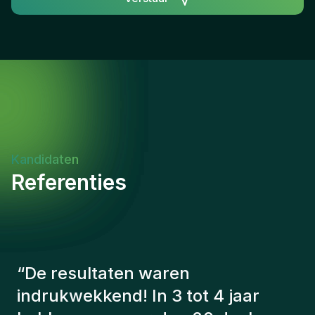
compétences en communication et en
présentationAptitude à travailler en équipe
multidisciplinaire et multiculturelleAutonomie et
capacité à gérer plusieurs projets
simultanémentEngagement envers la sécurité, la
qualité et la conformité réglementaireAdaptabilité
et ouverture aux évolutions technologiquesImpact
du Rôle et Indicateurs de SuccèsCe poste offre
l'opportunité de contribuer directement à des
Kandidaten
projets d'infrastructure majeurs tout en optimisant
Referenties
les processus industriels. Le succès se mesure par
l'amélioration continue des performances
techniques, la réduction des coûts d'exploitation et
le maintien d'un excellent bilan de sécurité.
“
De consultants van Gentis
hebben altijd rekening gehouden