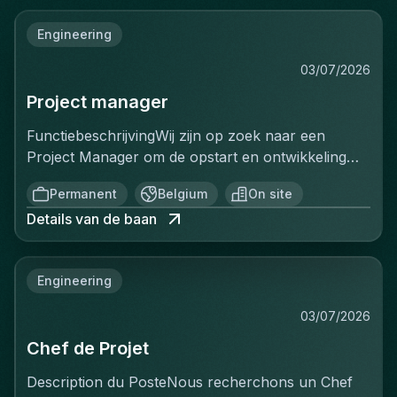
Engineering
03/07/2026
Project manager
FunctiebeschrijvingWij zijn op zoek naar een
Project Manager om de opstart en ontwikkeling
van een volledig nieuwe productielijn voor
Permanent
Belgium
On site
ventilatiekanalen te leiden. Je bent
Details van de baan
verantwoordelijk voor de volledige uitrol van dit
strategische project, van de opstartfase tot het
beheer van de eerste grote
Engineering
klantencontracten.Belangrijkste
verantwoordelijkheden:De opstart en optimalisatie
03/07/2026
van de productielijn aansturenCommerciële
Chef de Projet
prospectie uitvoeren en de verkoop verder
ontwikkelenProjecten van A tot Z beheren:
Description du PosteNous recherchons un Chef
offertes, planning, productie, kwaliteit en