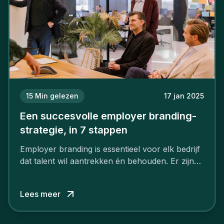
15
Min gelezen
17 jan 2025
Een succesvolle employer branding-
strategie, in 7 stappen
Employer branding is essentieel voor elk bedrijf
dat talent wil aantrekken én behouden. Er zijn
tal van goede redenen om een sterk merk als
werkgever uit te bouwen. Maar zoiets doe je
Lees meer
niet van vandaag op morgen. Hoe pak je dat
aan, starten met employer branding?