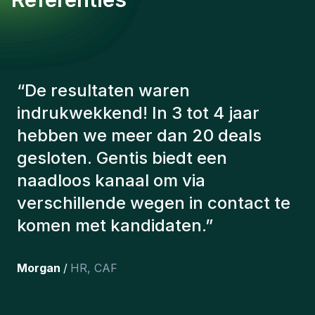
“
De consultants van Gentis
hebben altijd rekening gehouden
met een aantal factoren om ons de
juiste kandidaten voor te stellen.
De kandidaten die we hebben
aangeworven, werken nog steeds
bij ons en persoonlijk ben ik erg
tevreden dat we ze onlangs in ons
team hebben opgenomen.
”
Joakin
/
Deputy-AMLCO
,
PPS